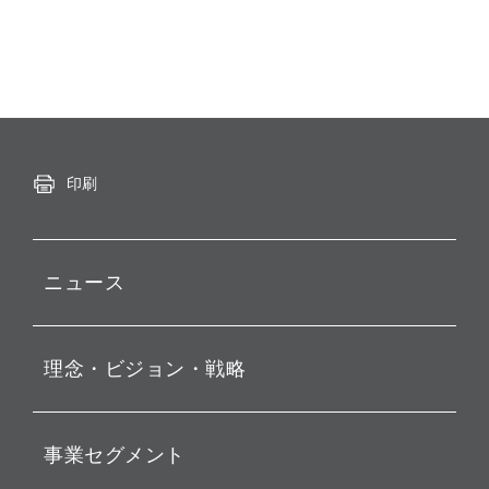
印刷
ニュース
プレスリリース
理念・ビジョン・戦略
お知らせ
動画配信
孫 正義 グループ代表挨拶
事業セグメント
経営理念