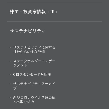
ビジョン
持株会社投資事業
株主・投資家情報（IR）
戦略
ソフトバンク・ビジョン・
ファンド事業
バリュー
IRニュース
ソフトバンク事業
サステナビリティ
ソフトバンクグループの歩
IRカレンダー
み
AIコンピューティング事業
説明会資料・動画
サステナビリティニュース
ブランド名の由来・ロゴ
その他
サステナビリティに関する
業績・財務
トップメッセージ
社外からの主な評価
[AI] What dreams are made
グループ企業一覧
of
アニュアルレポート
サステナビリティの考え方
ステークホルダーエンゲー
ジメント
個人投資家・株主向け情報
環境への取り組み
GRIスタンダード対照表
株式・社債について
社会への取り組み
サステナビリティアーカイ
株主・投資家情報（IR）に
ブ
ガバナンス
関する免責事項
新型コロナウイルス感染症
投資先のサステナビリティ
への取り組み
ESGデータ集