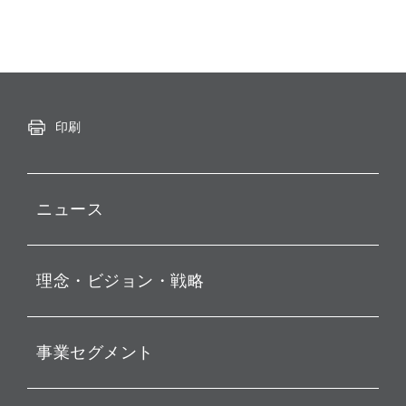
印刷
ニュース
プレスリリース
理念・ビジョン・戦略
お知らせ
動画配信
孫 正義 グループ代表挨拶
事業セグメント
経営理念
ビジョン
持株会社投資事業