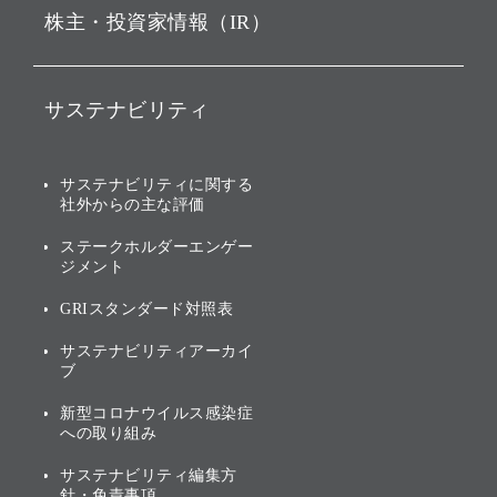
株主・投資家情報（IR）
戦略
ソフトバンク・ビジョン・
ファンド事業
バリュー
IRニュース
ソフトバンク事業
サステナビリティ
ソフトバンクグループの歩
IRカレンダー
み
AIコンピューティング事業
説明会資料・動画
サステナビリティニュース
ブランド名の由来・ロゴ
その他
サステナビリティに関する
業績・財務
トップメッセージ
社外からの主な評価
[AI] What dreams are made
グループ企業一覧
of
アニュアルレポート
サステナビリティの考え方
ステークホルダーエンゲー
ジメント
個人投資家・株主向け情報
環境への取り組み
GRIスタンダード対照表
株式・社債について
社会への取り組み
サステナビリティアーカイ
株主・投資家情報（IR）に
ブ
ガバナンス
関する免責事項
新型コロナウイルス感染症
投資先のサステナビリティ
への取り組み
ESGデータ集
サステナビリティ編集方
針・免責事項