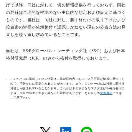
げて以降、同社に対して一切の情報提供を行っておらず、同社
の見解は合理的な根拠のない主観的な想定および仮定に基づく
ものです。当社は、同社に対し、勝手格付けの取り下げおよび
投資家の皆様が依頼格付と誤認しかねない現在の公表方法の見
直しを繰り返し求めているところです。
当社は、S&Pグローバル・レーティング社（S&P）および日本
格付研究所（JCR）のみから格付を取得しております。
このページに掲載している情報は、作成日時点において入手可能な情報に基づくも
ので、予告なしに変更されることがあります。また、このページには将来に関する
見通しが含まれていることがあり、これらはさまざまなリスクおよび不確定要因に
より、実際の結果と大きく異なる可能性があります。あらかじめ
免責事項
につき、
ご了承下さい。