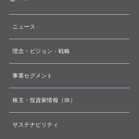
ニュース
プレスリリース
理念・ビジョン・戦略
お知らせ
動画配信
孫 正義 グループ代表挨拶
事業セグメント
経営理念
ビジョン
持株会社投資事業
株主・投資家情報（IR）
戦略
ソフトバンク・ビジョン・
ファンド事業
バリュー
IRニュース
ソフトバンク事業
サステナビリティ
ソフトバンクグループの歩
IRカレンダー
み
AIコンピューティング事業
説明会資料・動画