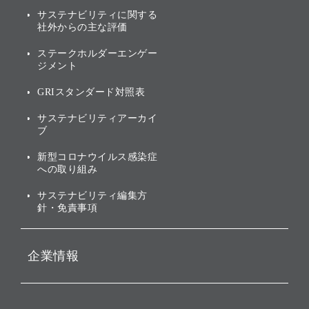
サステナビリティニュース
ブランド名の由来・ロゴ
その他
サステナビリティに関する
業績・財務
トップメッセージ
社外からの主な評価
[AI] What dreams are made
グループ企業一覧
of
アニュアルレポート
サステナビリティの考え方
ステークホルダーエンゲー
ジメント
個人投資家・株主向け情報
環境への取り組み
GRIスタンダード対照表
株式・社債について
社会への取り組み
サステナビリティアーカイ
株主・投資家情報（IR）に
ブ
ガバナンス
関する免責事項
新型コロナウイルス感染症
投資先のサステナビリティ
への取り組み
ESGデータ集
サステナビリティ編集方
針・免責事項
企業情報
会社概要