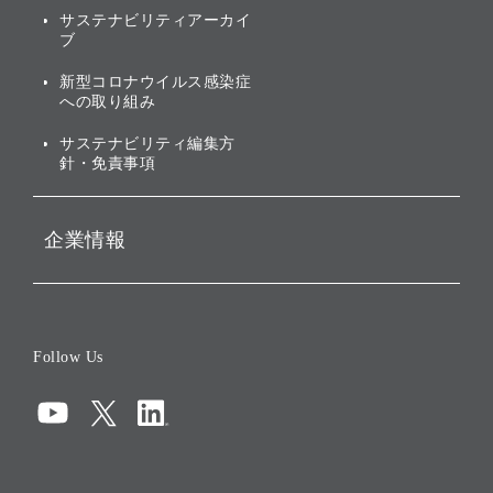
社会への取り組み
サステナビリティアーカイ
株主・投資家情報（IR）に
ブ
ガバナンス
関する免責事項
新型コロナウイルス感染症
投資先のサステナビリティ
への取り組み
ESGデータ集
サステナビリティ編集方
針・免責事項
企業情報
会社概要
役員一覧
Follow Us
コーポレート・ガバナンス
コンプライアンス
情報セキュリティ