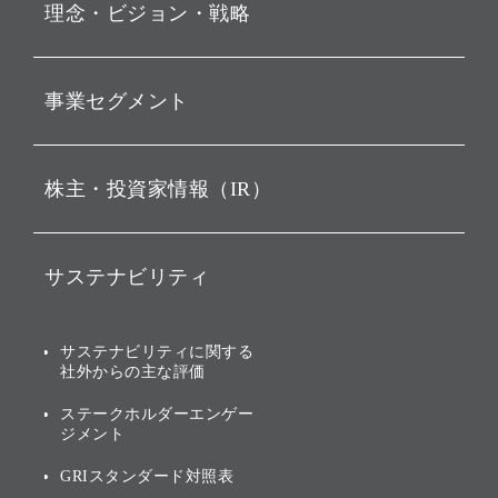
理念・ビジョン・戦略
お知らせ
動画配信
孫 正義 グループ代表挨拶
事業セグメント
経営理念
ビジョン
持株会社投資事業
株主・投資家情報（IR）
戦略
ソフトバンク・ビジョン・
ファンド事業
バリュー
IRニュース
ソフトバンク事業
サステナビリティ
ソフトバンクグループの歩
IRカレンダー
み
AIコンピューティング事業
説明会資料・動画
サステナビリティニュース
ブランド名の由来・ロゴ
その他
サステナビリティに関する
業績・財務
トップメッセージ
社外からの主な評価
[AI] What dreams are made
グループ企業一覧
of
アニュアルレポート
サステナビリティの考え方
ステークホルダーエンゲー
ジメント
個人投資家・株主向け情報
環境への取り組み
GRIスタンダード対照表
株式・社債について