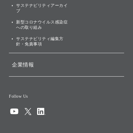
社会への取り組み
サステナビリティアーカイ
株主・投資家情報（IR）に
ブ
ガバナンス
関する免責事項
新型コロナウイルス感染症
投資先のサステナビリティ
への取り組み
ESGデータ集
サステナビリティ編集方
針・免責事項
企業情報
会社概要
役員一覧
Follow Us
コーポレート・ガバナンス
コンプライアンス
情報セキュリティ