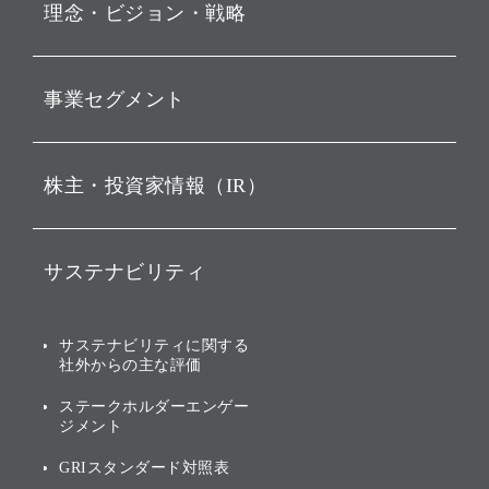
理念・ビジョン・戦略
お知らせ
動画配信
孫 正義 グループ代表挨拶
事業セグメント
経営理念
ビジョン
持株会社投資事業
株主・投資家情報（IR）
戦略
ソフトバンク・ビジョン・
ファンド事業
バリュー
IRニュース
ソフトバンク事業
サステナビリティ
ソフトバンクグループの歩
IRカレンダー
み
AIコンピューティング事業
説明会資料・動画
サステナビリティニュース
ブランド名の由来・ロゴ
その他
サステナビリティに関する
業績・財務
トップメッセージ
社外からの主な評価
[AI] What dreams are made
グループ企業一覧
of
アニュアルレポート
サステナビリティの考え方
ステークホルダーエンゲー
ジメント
個人投資家・株主向け情報
環境への取り組み
GRIスタンダード対照表
株式・社債について