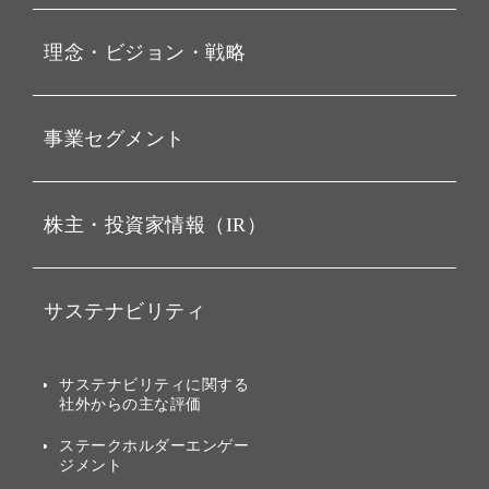
プレスリリース
理念・ビジョン・戦略
お知らせ
動画配信
孫 正義 グループ代表挨拶
事業セグメント
経営理念
ビジョン
持株会社投資事業
株主・投資家情報（IR）
戦略
ソフトバンク・ビジョン・
ファンド事業
バリュー
IRニュース
ソフトバンク事業
サステナビリティ
ソフトバンクグループの歩
IRカレンダー
み
AIコンピューティング事業
説明会資料・動画
サステナビリティニュース
ブランド名の由来・ロゴ
その他
サステナビリティに関する
業績・財務
トップメッセージ
社外からの主な評価
[AI] What dreams are made
グループ企業一覧
of
アニュアルレポート
サステナビリティの考え方
ステークホルダーエンゲー
ジメント
個人投資家・株主向け情報
環境への取り組み