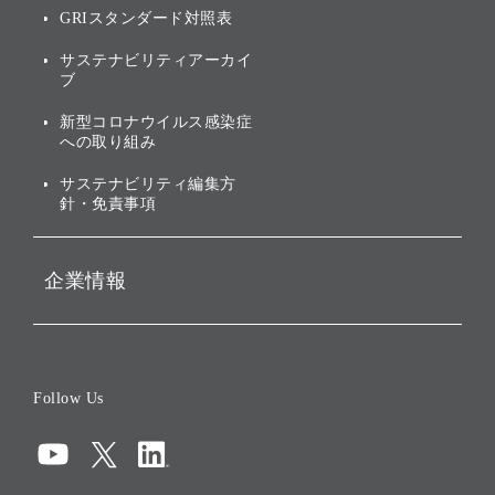
GRIスタンダード対照表
株式・社債について
社会への取り組み
サステナビリティアーカイ
株主・投資家情報（IR）に
ブ
ガバナンス
関する免責事項
新型コロナウイルス感染症
投資先のサステナビリティ
への取り組み
ESGデータ集
サステナビリティ編集方
針・免責事項
企業情報
会社概要
役員一覧
Follow Us
コーポレート・ガバナンス
コンプライアンス