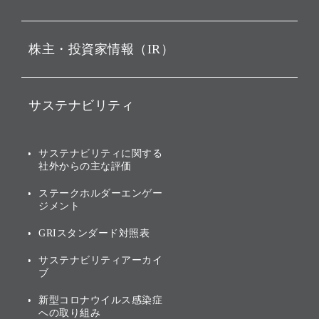
ビジョン
持株会社投資事業
株主・投資家情報（IR）
戦略
ソフトバンク・ビジョン・
ファンド事業
バリュー
IRニュース
ソフトバンク事業
サステナビリティ
ソフトバンクグループの歩
IRカレンダー
み
AIコンピューティング事業
説明会資料・動画
サステナビリティニュース
ブランド名の由来・ロゴ
その他
サステナビリティに関する
業績・財務
トップメッセージ
社外からの主な評価
[AI] What dreams are made
グループ企業一覧
of
アニュアルレポート
サステナビリティの考え方
ステークホルダーエンゲー
ジメント
個人投資家・株主向け情報
環境への取り組み
GRIスタンダード対照表
株式・社債について
社会への取り組み
サステナビリティアーカイ
株主・投資家情報（IR）に
ブ
ガバナンス
関する免責事項
新型コロナウイルス感染症
投資先のサステナビリティ
への取り組み