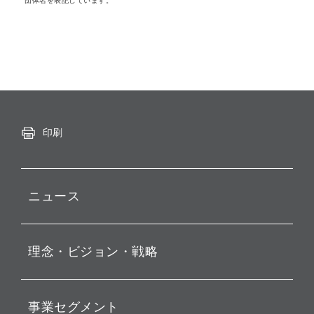
団体名を表記しています。
印刷
ニュース
プレスリリース
理念・ビジョン・戦略
お知らせ
動画配信
孫 正義 グループ代表挨拶
事業セグメント
経営理念