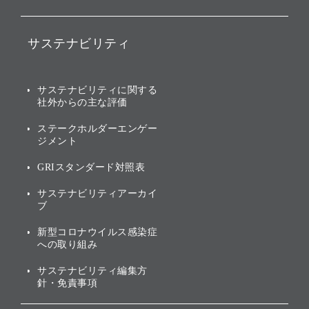
ファンド事業
バリュー
IRニュース
ソフトバンク事業
サステナビリティ
ソフトバンクグループの歩
IRカレンダー
み
AIコンピューティング事業
説明会資料・動画
サステナビリティニュース
ブランド名の由来・ロゴ
その他
サステナビリティに関する
業績・財務
トップメッセージ
社外からの主な評価
[AI] What dreams are made
グループ企業一覧
of
アニュアルレポート
サステナビリティの考え方
ステークホルダーエンゲー
ジメント
個人投資家・株主向け情報
環境への取り組み
GRIスタンダード対照表
株式・社債について
社会への取り組み
サステナビリティアーカイ
株主・投資家情報（IR）に
ブ
ガバナンス
関する免責事項
新型コロナウイルス感染症
投資先のサステナビリティ
への取り組み
ESGデータ集
サステナビリティ編集方
針・免責事項