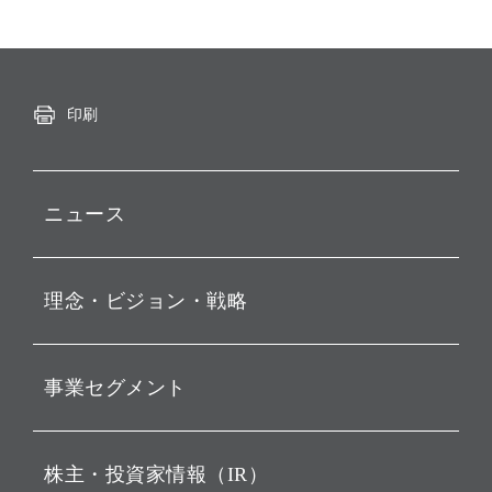
印刷
ニュース
プレスリリース
理念・ビジョン・戦略
お知らせ
動画配信
孫 正義 グループ代表挨拶
事業セグメント
経営理念
ビジョン
持株会社投資事業
株主・投資家情報（IR）
戦略
ソフトバンク・ビジョン・