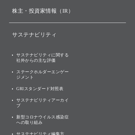
ビジョン
持株会社投資事業
株主・投資家情報（IR）
戦略
ソフトバンク・ビジョン・
ファンド事業
バリュー
IRニュース
ソフトバンク事業
サステナビリティ
ソフトバンクグループの歩
IRカレンダー
み
AIコンピューティング事業
説明会資料・動画
サステナビリティニュース
ブランド名の由来・ロゴ
その他
サステナビリティに関する
業績・財務
トップメッセージ
社外からの主な評価
[AI] What dreams are made
グループ企業一覧
of
アニュアルレポート
サステナビリティの考え方
ステークホルダーエンゲー
ジメント
個人投資家・株主向け情報
環境への取り組み
GRIスタンダード対照表
株式・社債について
社会への取り組み
サステナビリティアーカイ
株主・投資家情報（IR）に
ブ
ガバナンス
関する免責事項
新型コロナウイルス感染症
投資先のサステナビリティ
への取り組み
ESGデータ集
サステナビリティ編集方