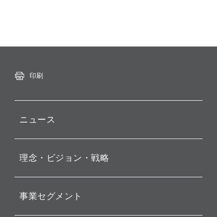
印刷
ニュース
プレスリリース
理念・ビジョン・戦略
お知らせ
動画配信
孫 正義 グループ代表挨拶
事業セグメント
経営理念