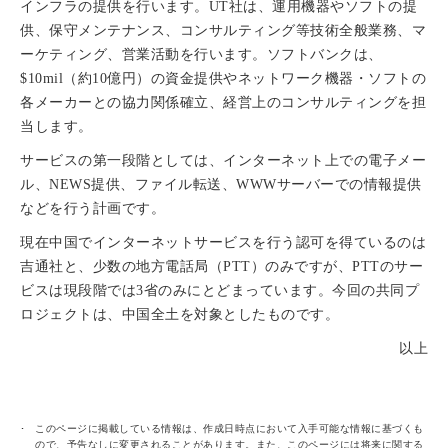
インフラの提供を行います。UT社は、運用機器やソフトの提
供、保守メンテナンス、コンサルティング等技術全般業務、マ
ーケティング、営業活動を行います。ソフトバンクは、
$10mil（約10億円）の資金提供やネットワーク機器・ソフトの
各メーカーとの協力関係確立、経営上のコンサルティングを担
当します。
サービスの第一段階としては、インターネット上での電子メー
ル、NEWS提供、ファイル転送、WWWサーバーでの情報提供
などを行う計画です。
現在中国でインターネットサービスを行う認可を得ているのは
吉通社と、少数の地方電話局（PTT）のみですが、PTTのサー
ビスは現段階では3省のみにとどまっています。今回の共同プ
ロジェクトは、中国全土を対象としたものです。
以上
このページに掲載している情報は、作成日時点において入手可能な情報に基づくも
ので、予告なしに変更されることがあります。また、このページには将来に関する