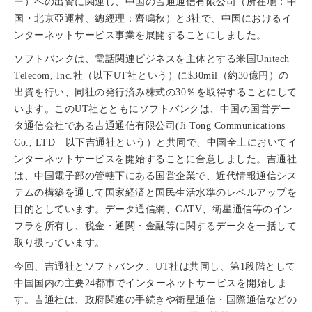
ー）への出資に関連し、中国の吉通通信有限公司（所在地：中
国・北京亞運村、總經理：齊鳴秋）と3社で、中国におけるイ
ンターネットサービス事業を展開することにしました。
ソフトバンクは、電話関連ビジネスを主体とする米国Unitech
Telecom, Inc.社（以下UT社という）に$30mil（約30億円）の
出資を行い、同社の発行済み株式の30％を取得することにして
います。このUT社とともにソフトバンクは、中国の国営デー
タ通信会社である吉通通信有限公司(Ji Tong Communications
Co., LTD 以下吉通社という）と共同で、中国全土においてイ
ンターネットサービスを開始することに合意しました。吉通社
は、中国電子部の管轄下にある国営企業で、近代情報通信シス
テムの構築を通して国家経済と国民生活水準のレベルアップを
目的としています。データ通信網、CATV、衛星通信等のイン
フラを所有し、税金・通関・金融等に関するデータを一括して
取り扱っています。
今回、吉通社とソフトバンク、UT社は共同し、第1段階として
中国国内の主要24都市でインターネットサービスを開始しま
す。吉通社は、政府関連の手続きや衛星通信・国際通信などの