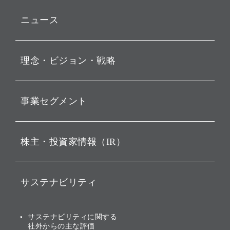
ニュース
プレスリリース
理念・ビジョン・戦略
お知らせ
動画配信
孫 正義 グループ代表挨拶
事業セグメント
経営理念
ビジョン
持株会社投資事業
株主・投資家情報（IR）
戦略
ソフトバンク・ビジョン・
ファンド事業
バリュー
IRニュース
ソフトバンク事業
サステナビリティ
ソフトバンクグループの歩
IRカレンダー
み
AIコンピューティング事業
説明会資料・動画
サステナビリティニュース
ブランド名の由来・ロゴ
その他
サステナビリティに関する
業績・財務
トップメッセージ
社外からの主な評価