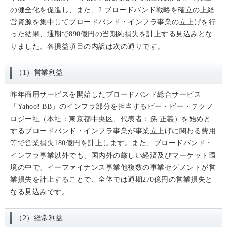
の健全化を促進し、また、2.ブロードバンド戦略を確立の上経
営資源を集中してブロードバンド・インフラ事業の立上げを行
った結果、通期で890億円の当期純損失を計上する見込みとな
りました。各損益項目の内訳は次の通りです。
（1）営業利益
昨年商用サービスを開始したブロードバンド総合サービス
「Yahoo! BB」のインフラ部分を担当するビー・ビー・テクノ
ロジー社（本社：東京都中央区、代表者：孫 正義）を始めと
するブロードバンド・インフラ事業が事業立上げに関わる費用
等で営業損失180億円を計上します。また、ブロードバンド・
インフラ事業以外でも、国内外の厳しい経済及びマーケット環
境の中で、イーファイナンス事業他複数の事業セグメントが営
業損失を計上することで、全体では通期270億円の営業損失と
なる見込みです。
（2）経常利益