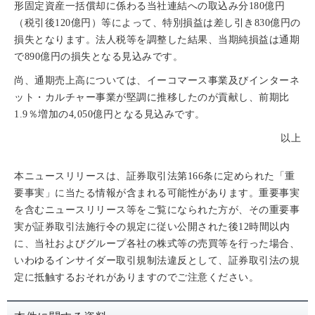
形固定資産一括償却に係わる当社連結への取込み分180億円
（税引後120億円）等によって、特別損益は差し引き830億円の
損失となります。法人税等を調整した結果、当期純損益は通期
で890億円の損失となる見込みです。
尚、通期売上高については、イーコマース事業及びインターネ
ット・カルチャー事業が堅調に推移したのが貢献し、前期比
1.9％増加の4,050億円となる見込みです。
以上
本ニュースリリースは、証券取引法第166条に定められた「重
要事実」に当たる情報が含まれる可能性があります。重要事実
を含むニュースリリース等をご覧になられた方が、その重要事
実が証券取引法施行令の規定に従い公開された後12時間以内
に、当社およびグループ各社の株式等の売買等を行った場合、
いわゆるインサイダー取引規制法違反として、証券取引法の規
定に抵触するおそれがありますのでご注意ください。