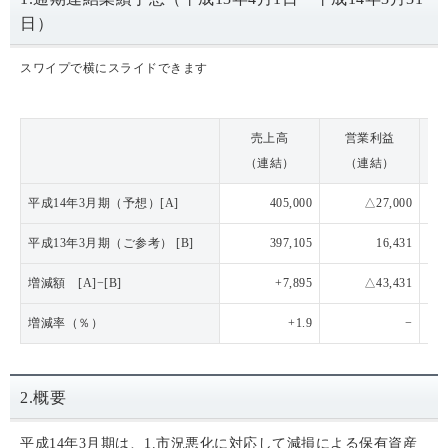
日）
スワイプで横にスライドできます
売上高
営業利益
（連結）
（連結）
平成14年3月期（予想）[A]
405,000
△27,000
平成13年3月期（ご参考） [B]
397,105
16,431
増減額 [A]−[B]
+7,895
△43,431
増減率（％）
+1.9
−
2.概要
平成14年3月期は、1.市況悪化に対応して減損による保有資産