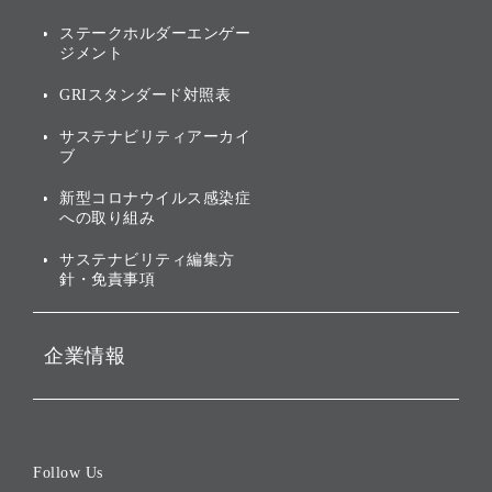
[AI] What dreams are made
グループ企業一覧
of
アニュアルレポート
サステナビリティの考え方
ステークホルダーエンゲー
ジメント
個人投資家・株主向け情報
環境への取り組み
GRIスタンダード対照表
株式・社債について
社会への取り組み
サステナビリティアーカイ
株主・投資家情報（IR）に
ブ
ガバナンス
関する免責事項
新型コロナウイルス感染症
投資先のサステナビリティ
への取り組み
ESGデータ集
サステナビリティ編集方
針・免責事項
企業情報
会社概要
役員一覧
Follow Us
コーポレート・ガバナンス