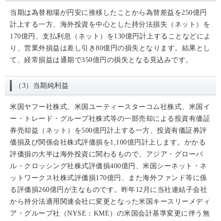
当期は為替相場が円安に推移したことから為替差益を250億円
計上する一方、海外投資を中心とした持分法損失（ネット）を
170億円、支払利息（ネット）を130億円計上することなどによ
り、営業外損益は差し引き80億円の損失となります。結果とし
て、経常損益は通期で350億円の損失となる見込みです。
（3）当期純利益
米国ヤフー社株式、米国ユーティースターコム社株式、米国イ
ー・トレード・グループ社株式等の一部売却による投資有価証
券売却益（ネット）を500億円計上する一方、投資有価証券評
価損及び関係会社株式評価損を1,100億円計上します。かかる
評価損の大半は海外投資に関わるもので、アジア・グローバ
ル・クロッシング社株式評価損400億円、米国シーネット・ネ
ットワークス社株式評価損170億円、また海外ファンド等に係
る評価損260億円が主なものです。昨年12月に当社連結子会社
から持分法適用関連会社に変更となった米国キースリーメディ
ア・グループ社（NYSE：KME）の米国会計基準変更に伴う無