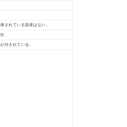
留保されている資産はない。
会社
」が付されている。