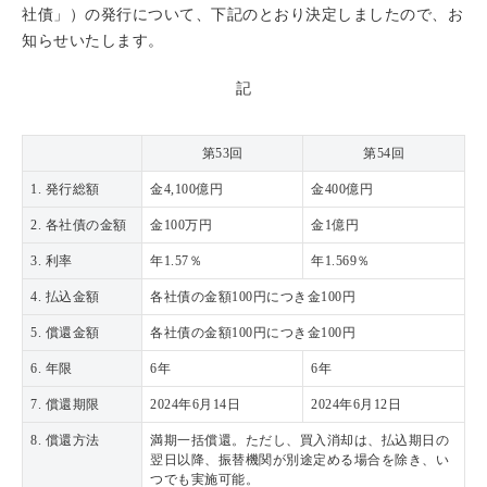
社債」）の発行について、下記のとおり決定しましたので、お
知らせいたします。
記
第53回
第54回
1. 発行総額
金4,100億円
金400億円
2. 各社債の金額
金100万円
金1億円
3. 利率
年1.57％
年1.569％
4. 払込金額
各社債の金額100円につき金100円
5. 償還金額
各社債の金額100円につき金100円
6. 年限
6年
6年
7. 償還期限
2024年6月14日
2024年6月12日
8. 償還方法
満期一括償還。ただし、買入消却は、払込期日の
翌日以降、振替機関が別途定める場合を除き、い
つでも実施可能。