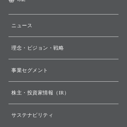
ニュース
プレスリリース
理念・ビジョン・戦略
お知らせ
動画配信
孫 正義 グループ代表挨拶
事業セグメント
経営理念
ビジョン
持株会社投資事業
株主・投資家情報（IR）
戦略
ソフトバンク・ビジョン・
ファンド事業
バリュー
IRニュース
ソフトバンク事業
サステナビリティ
ソフトバンクグループの歩
IRカレンダー
み
AIコンピューティング事業