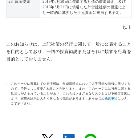
23. 資金使途
2018年6月20日に償還する社債の償還資金、及び
2018年5月21日に償還した外貨建社債の償還によ
り一時的に減少した手元資金に充当する予定。
以上
このお知らせは、上記社債の発行に関して一般に公表すること
を目的としており、一切の投資勧誘またはそれに類する行為を
目的としておりません。
このページに掲載している情報は、作成日時点において入手可能な情報に基づくも
ので、予告なしに変更されることがあります。また、このページには将来に関する
見通しが含まれていることがあり、これらはさまざまなリスクおよび不確定要因に
より、実際の結果と大きく異なる可能性があります。あらかじめ
免責事項
につき、
ご了承下さい。