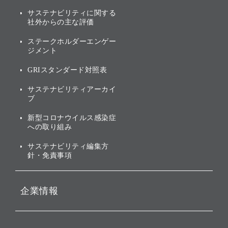
説明会資料・動画
サステナビリティニュース
ブランド名の由来・ロゴ
その他
サステナビリティに関する
業績・財務
トップメッセージ
社外からの主な評価
[AI] What dreams are made
グループ企業一覧
of
アニュアルレポート
サステナビリティの考え方
ステークホルダーエンゲー
ジメント
個人投資家・株主向け情報
環境への取り組み
GRIスタンダード対照表
株式・社債について
社会への取り組み
サステナビリティアーカイ
株主・投資家情報（IR）に
ブ
ガバナンス
関する免責事項
新型コロナウイルス感染症
投資先のサステナビリティ
への取り組み
ESGデータ集
サステナビリティ編集方
針・免責事項
企業情報
会社概要