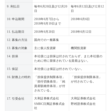
9. 利払日
毎年6月20日及び12月20
毎年6月12日及び12月12
日
日
10. 申込期間
2018年6月7日から
2018年6月6日
2018年6月19日まで
11. 払込期日
2018年6月20日
2018年6月12日
12. 募集の方法
国内での一般募集
13. 募集の対象
主に個人投資家
機関投資家
14. 担保
本社債には担保は付されておらず、また本社債の
ために特に留保されている資産はない。
15. 保証
本社債には保証は付されていない。
16. 財務上の特約
「担保提供制限条項」
「担保提供制限条項」
「担付切換条項」「純
が付されている。
資産額維持条項」が付
されている。
大和証券株式会社
大和証券株式会社
17. 引受会社
SMBC日興証券株式会
野村證券株式会社
社