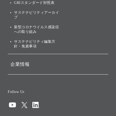
GRIスタンダード対照表
株式・社債について
社会への取り組み
サステナビリティアーカイ
株主・投資家情報（IR）に
ブ
ガバナンス
関する免責事項
新型コロナウイルス感染症
投資先のサステナビリティ
への取り組み
ESGデータ集
サステナビリティ編集方
針・免責事項
企業情報
会社概要
役員一覧
Follow Us
コーポレート・ガバナンス
コンプライアンス
情報セキュリティ