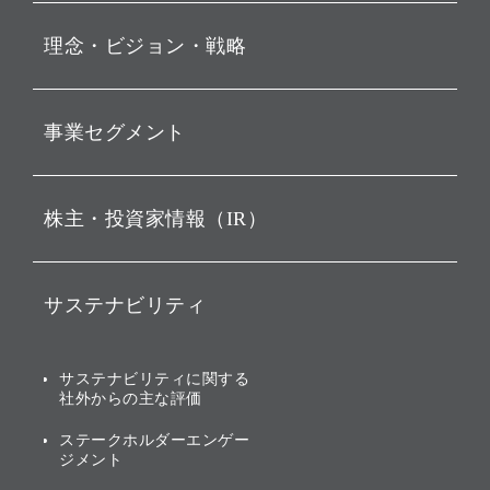
プレスリリース
理念・ビジョン・戦略
お知らせ
動画配信
孫 正義 グループ代表挨拶
事業セグメント
経営理念
ビジョン
持株会社投資事業
株主・投資家情報（IR）
戦略
ソフトバンク・ビジョン・
ファンド事業
バリュー
IRニュース
ソフトバンク事業
サステナビリティ
ソフトバンクグループの歩
IRカレンダー
み
AIコンピューティング事業
説明会資料・動画
サステナビリティニュース
ブランド名の由来・ロゴ
その他
サステナビリティに関する
業績・財務
トップメッセージ
社外からの主な評価
[AI] What dreams are made
グループ企業一覧
of
アニュアルレポート
サステナビリティの考え方
ステークホルダーエンゲー
ジメント
個人投資家・株主向け情報
環境への取り組み