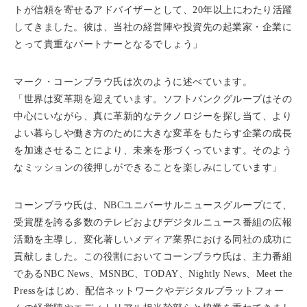
トが信頼を寄せるアドバイザーとして、20年以上にわたり活躍
してきました。彼は、当社の経営陣や投資先の起業家・企業に
とって貴重なパートナーとなるでしょう」
マーク・コーンブラウ氏は次のように述べています。
「世界は変革期を迎えています。ソフトバンクグループはその
中心にいながら、真に革新的なテクノロジーを探し当て、より
よい暮らしや働き方のために大きな変革をもたらす企業の成長
を加速させることにより、未来を形づくっています。そのよう
なミッションの後押しができることを楽しみにしています」
コーンブラウ氏は、NBCユニバーサルニュースグループにて、
受賞歴を誇る多数のテレビおよびデジタルニュース番組の広報
活動を主導し、変化著しいメディア業界における同社の成功に
貢献しました。この役割においてコーンブラウ氏は、主力番組
であるNBC News、MSNBC、TODAY、Nightly News、Meet the
Pressをはじめ、配信ネットワークやデジタルプラットフォー