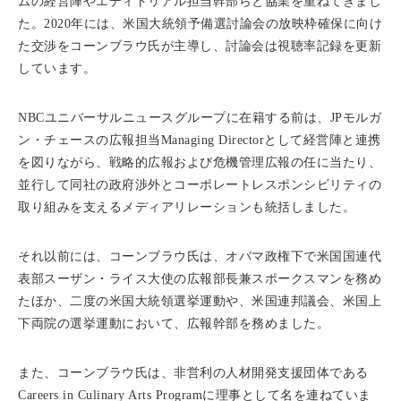
ムの経営陣やエディトリアル担当幹部らと協業を重ねてきまし
た。2020年には、米国大統領予備選討論会の放映枠確保に向け
た交渉をコーンブラウ氏が主導し、討論会は視聴率記録を更新
しています。
NBCユニバーサルニュースグループに在籍する前は、JPモルガ
ン・チェースの広報担当Managing Directorとして経営陣と連携
を図りながら、戦略的広報および危機管理広報の任に当たり、
並行して同社の政府渉外とコーポレートレスポンシビリティの
取り組みを支えるメディアリレーションも統括しました。
それ以前には、コーンブラウ氏は、オバマ政権下で米国国連代
表部スーザン・ライス大使の広報部長兼スポークスマンを務め
たほか、二度の米国大統領選挙運動や、米国連邦議会、米国上
下両院の選挙運動において、広報幹部を務めました。
また、コーンブラウ氏は、非営利の人材開発支援団体である
Careers in Culinary Arts Programに理事として名を連ねていま