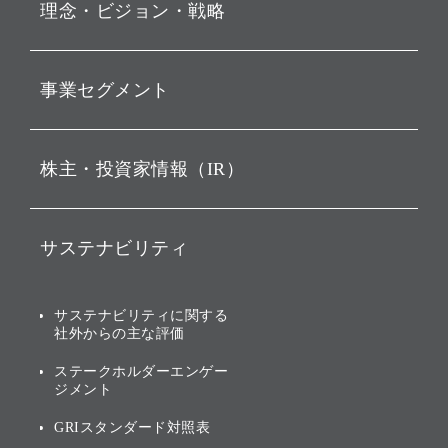
理念・ビジョン・戦略
お知らせ
動画配信
孫 正義 グループ代表挨拶
事業セグメント
経営理念
ビジョン
持株会社投資事業
株主・投資家情報（IR）
戦略
ソフトバンク・ビジョン・
ファンド事業
バリュー
IRニュース
ソフトバンク事業
サステナビリティ
ソフトバンクグループの歩
IRカレンダー
み
AIコンピューティング事業
説明会資料・動画
サステナビリティニュース
ブランド名の由来・ロゴ
その他
サステナビリティに関する
業績・財務
トップメッセージ
社外からの主な評価
[AI] What dreams are made
グループ企業一覧
of
アニュアルレポート
サステナビリティの考え方
ステークホルダーエンゲー
ジメント
個人投資家・株主向け情報
環境への取り組み
GRIスタンダード対照表
株式・社債について
社会への取り組み