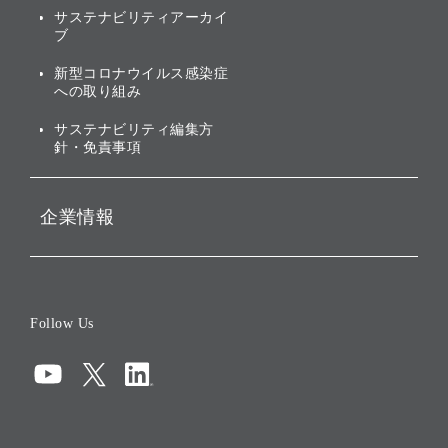
サステナビリティアーカイ
株主・投資家情報（IR）に
ブ
ガバナンス
関する免責事項
新型コロナウイルス感染症
投資先のサステナビリティ
への取り組み
ESGデータ集
サステナビリティ編集方
針・免責事項
企業情報
会社概要
役員一覧
Follow Us
コーポレート・ガバナンス
コンプライアンス
情報セキュリティ