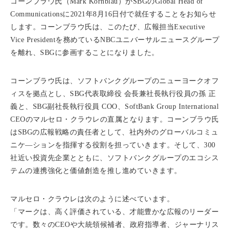
コーンブラウ氏（Mark Kornblau）がSBGのGlobal Head of
Communicationsに2021年8月16日付で就任することをお知らせ
します。コーンブラウ氏は、このたび、広報担当Executive
Vice Presidentを務めているNBCユニバーサルニュースグループ
を離れ、SBGに参画することになりました。
コーンブラウ氏は、ソフトバンクグループのニューヨークオフ
ィスを拠点とし、SBG代表取締役 会長兼社長執行役員の孫 正
義と、SBG副社長執行役員 COO、SoftBank Group International
CEOのマルセロ・クラウレの直属となります。コーンブラウ氏
はSBGの広報戦略の責任者として、社内外のグローバルコミュ
ニケ―ションを指揮する役割を担っていきます。そして、300
社近い投資先企業とともに、ソフトバンクグループのエコシス
テムの連携強化と価値創造を推し進めていきます。
マルセロ・クラウレは次のように述べています。
「マークは、高く評価されている、才能豊かな広報のリーダー
です。数々のCEOや大統領候補者、政府指導者、ジャーナリス