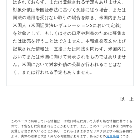
はされておらず、または登録される予定もありません。
対象外債は米国証券法に基づく免除に従う場合、または
同法の適用を受けない取引の場合を除き、米国内または
米国人（米国証券法レギュレーションSにおいて定義）
を対象として、もしくはその口座や利益のために募集ま
たは販売を行うことはできません。本報道発表文および
記載された情報は、直接または間接を問わず、米国内に
おいてまたは米国に向けて発表されるものではありませ
ん。米国において対象外債の公募が行われることはな
く、または行われる予定もありません。
以 上
このページに掲載している情報は、作成日時点において入手可能な情報に基づくも
ので、予告なしに変更されることがあります。また、このページには将来に関する
見通しが含まれていることがあり、これらはさまざまなリスクおよび不確定要因に
より、実際の結果と大きく異なる可能性があります。あらかじめ
免責事項
につき、