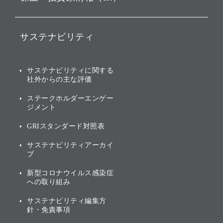
ソフトバンク・ビジョン・
ファンド事業
バリュー
IRニュース
ソフトバンク事業
サステナビリティ
ソフトバンクグループの歩
IRカレンダー
み
AIコンピューティング事業
説明会資料・動画
サステナビリティニュース
ブランド名の由来・ロゴ
その他
サステナビリティに関する
業績・財務
トップメッセージ
社外からの主な評価
[AI] What dreams are made
グループ企業一覧
of
アニュアルレポート
サステナビリティの考え方
ステークホルダーエンゲー
ジメント
個人投資家・株主向け情報
環境への取り組み
GRIスタンダード対照表
株式・社債について
社会への取り組み
サステナビリティアーカイ
株主・投資家情報（IR）に
ブ
ガバナンス
関する免責事項
新型コロナウイルス感染症
投資先のサステナビリティ
への取り組み
ESGデータ集
サステナビリティ編集方
針・免責事項