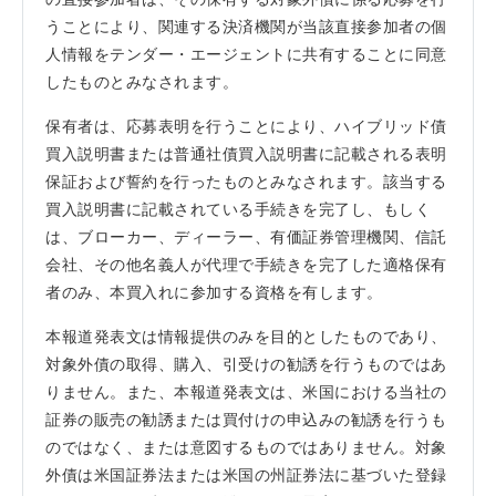
うことにより、関連する決済機関が当該直接参加者の個
人情報をテンダー・エージェントに共有することに同意
したものとみなされます。
保有者は、応募表明を行うことにより、ハイブリッド債
買入説明書または普通社債買入説明書に記載される表明
保証および誓約を行ったものとみなされます。該当する
買入説明書に記載されている手続きを完了し、もしく
は、ブローカー、ディーラー、有価証券管理機関、信託
会社、その他名義人が代理で手続きを完了した適格保有
者のみ、本買入れに参加する資格を有します。
本報道発表文は情報提供のみを目的としたものであり、
対象外債の取得、購入、引受けの勧誘を行うものではあ
りません。また、本報道発表文は、米国における当社の
証券の販売の勧誘または買付けの申込みの勧誘を行うも
のではなく、または意図するものではありません。対象
外債は米国証券法または米国の州証券法に基づいた登録