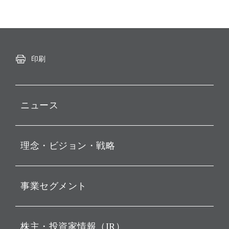
印刷
ニュース
プレスリリース
理念・ビジョン・戦略
お知らせ
動画配信
孫 正義 グループ代表挨拶
事業セグメント
経営理念
ビジョン
持株会社投資事業
株主・投資家情報（IR）
戦略