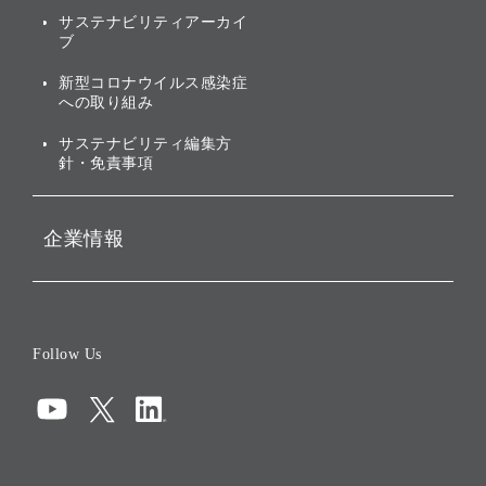
社会への取り組み
サステナビリティアーカイ
株主・投資家情報（IR）に
ブ
ガバナンス
関する免責事項
新型コロナウイルス感染症
投資先のサステナビリティ
への取り組み
ESGデータ集
サステナビリティ編集方
針・免責事項
企業情報
会社概要
役員一覧
Follow Us
コーポレート・ガバナンス
コンプライアンス
情報セキュリティ