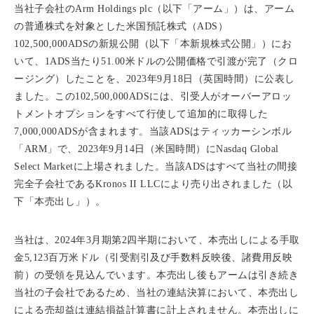
当社子会社のArm Holdings plc（以下「アーム」）は、アーム
の普通株式を対象とした米国預託株式（ADS）
102,500,000ADSの新規公開（以下「本新規株式公開」）にお
いて、1ADS当たり51.00米ドルの公開価格で引渡が完了（クロ
ージング）したことを、2023年9月18日（英国時間）に公表し
ました。この102,500,000ADSには、引受人がオーバーアロッ
トメントオプションをすべて行使して追加的に取得した
7,000,000ADSが含まれます。当該ADSはティッカーシンボル
「ARM」で、2023年9月14日（米国時間）にNasdaq Global
Select Marketに上場されました。当該ADSはすべて当社の間接
完全子会社であるKronos II LLCにより売り出されました（以
下「本売出し」）。
当社は、2024年3月期第2四半期において、本売出しによる手取
金5,123百万米ドル（引受割引及び手数料反映後、諸費用反映
前）の受領を見込んでいます。本売出し後もアームは引き続き
当社の子会社であるため、当社の連結決算において、本売出し
による売却益は連結損益計算書に計上されません。本売出しに