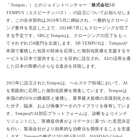
「Tempus」）とのジョイントベンチャー「
株式会社
SB
TEMPUS（エスビーテンパス）」の設立についてお知らせしま
す。この合弁契約は2024年5月に締結され、一般的なクロージ
ング要件を充足した上で、2024年7月にもクロージングが完了
する予定です。SBGとTempusは、クロージングの完了をもっ
てそれぞれ150億円を出資します。SB TEMPUSは、Tempusが
米国で蓄積した知見や技術を応用した個別化医療を支援するサ
ービスを日本で提供することを目的に設立され、AIの活用を通
じた日本の医療のさらなる進歩を目指します。
2015年に設立されたTempusは、ヘルスケア領域において、AI
を実践的に応用した個別化医療を推進しています。Tempusは
米国の約50％の腫瘍医と連携し、業界最大規模の非識別化され
た分子、臨床、および画像データのライブラリを保有していま
す。TempusのAI対応プラットフォームは、診断をよりインテ
リジェントにし、医療提供者がよりデータに基づいた意思決定
を行い、製薬会社がより効果的な治療法を開発することを支援
します。Tempusの株式は2024年6月14日、NASDAQ Global