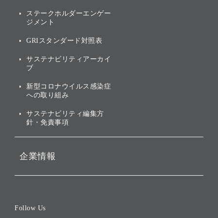
グループ企業一覧
of
アニュアルレポート
サステナビリティの考え方
ステークホルダーエンゲー
ジメント
個人投資家・株主向け情報
環境への取り組み
GRIスタンダード対照表
株式・社債について
社会への取り組み
サステナビリティアーカイ
株主・投資家情報（IR）に
ブ
ガバナンス
関する免責事項
新型コロナウイルス感染症
投資先のサステナビリティ
への取り組み
ESGデータ集
サステナビリティ編集方
針・免責事項
企業情報
会社概要
役員一覧
Follow Us
コーポレート・ガバナンス