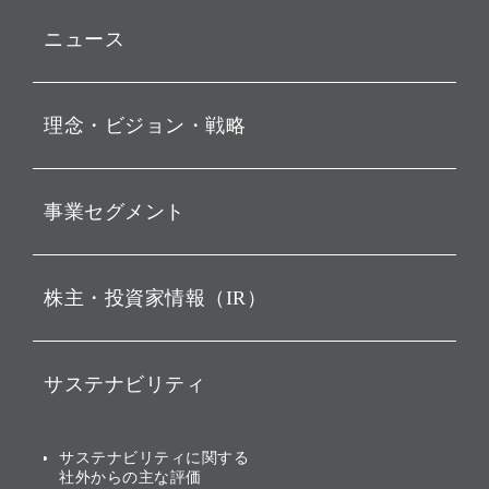
ニュース
プレスリリース
理念・ビジョン・戦略
お知らせ
動画配信
孫 正義 グループ代表挨拶
事業セグメント
経営理念
ビジョン
持株会社投資事業
株主・投資家情報（IR）
戦略
ソフトバンク・ビジョン・
ファンド事業
バリュー
IRニュース
ソフトバンク事業
サステナビリティ
ソフトバンクグループの歩
IRカレンダー
み
AIコンピューティング事業
説明会資料・動画
サステナビリティニュース
ブランド名の由来・ロゴ
その他
サステナビリティに関する
業績・財務
トップメッセージ
社外からの主な評価
[AI] What dreams are made