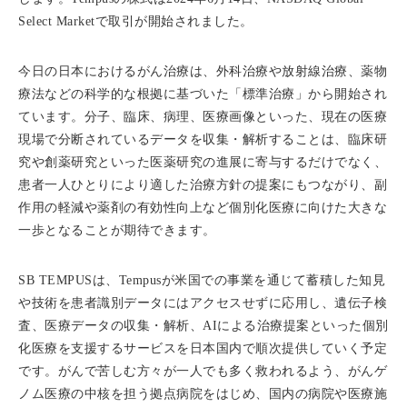
Select Marketで取引が開始されました。
今日の日本におけるがん治療は、外科治療や放射線治療、薬物
療法などの科学的な根拠に基づいた「標準治療」から開始され
ています。分子、臨床、病理、医療画像といった、現在の医療
現場で分断されているデータを収集・解析することは、臨床研
究や創薬研究といった医薬研究の進展に寄与するだけでなく、
患者一人ひとりにより適した治療方針の提案にもつながり、副
作用の軽減や薬剤の有効性向上など個別化医療に向けた大きな
一歩となることが期待できます。
SB TEMPUSは、Tempusが米国での事業を通じて蓄積した知見
や技術を患者識別データにはアクセスせずに応用し、遺伝子検
査、医療データの収集・解析、AIによる治療提案といった個別
化医療を支援するサービスを日本国内で順次提供していく予定
です。がんで苦しむ方々が一人でも多く救われるよう、がんゲ
ノム医療の中核を担う拠点病院をはじめ、国内の病院や医療施