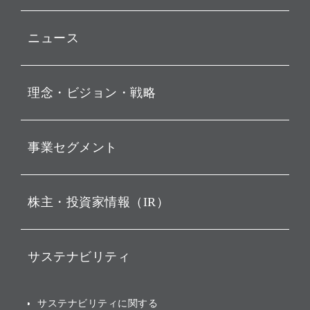
ニュース
プレスリリース
理念・ビジョン・戦略
お知らせ
動画配信
孫 正義 グループ代表挨拶
事業セグメント
経営理念
ビジョン
持株会社投資事業
株主・投資家情報（IR）
戦略
ソフトバンク・ビジョン・
ファンド事業
バリュー
IRニュース
ソフトバンク事業
サステナビリティ
ソフトバンクグループの歩
IRカレンダー
み
AIコンピューティング事業
説明会資料・動画
サステナビリティニュース
ブランド名の由来・ロゴ
その他
サステナビリティに関する