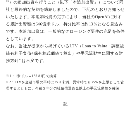
※1
）の追加出資を行うこと（以下「本追加出資」）について同
社と最終的な契約を締結しましたので、下記のとおりお知らせ
いたします。本追加出資の完了により、当社のOpenAIに対す
る累計出資額は646億米ドル、持分比率は約13％となる見込み
です。本追加出資は、一般的なクロージング要件の充足を条件
としています。
なお、当社が従来から掲げているLTV（Loan to Value：調整後
純有利子負債÷保有株式価値で算出）や手元流動性に関する財
※2
務方針
は不変です。
※1：1米ドル＝155.81円で換算
※2：LTVを金融市場の平時は25％未満、異常時でも35％を上限として管
理するとともに、今後２年分の社債償還資金以上の手元流動性を確保
記