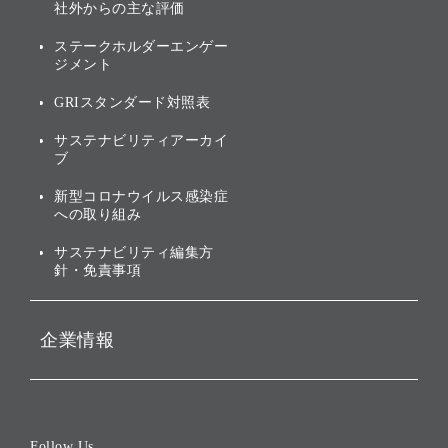
業績・財務
トップメッセージ
社外からの主な評価
[AI] What dreams are made
グループ企業一覧
of
アニュアルレポート
サステナビリティの考え方
ステークホルダーエンゲー
ジメント
個人投資家・株主向け情報
環境への取り組み
GRIスタンダード対照表
株式・社債について
社会への取り組み
サステナビリティアーカイ
株主・投資家情報（IR）に
ブ
ガバナンス
関する免責事項
新型コロナウイルス感染症
投資先のサステナビリティ
への取り組み
ESGデータ集
サステナビリティ編集方
針・免責事項
企業情報
会社概要
役員一覧
Follow Us