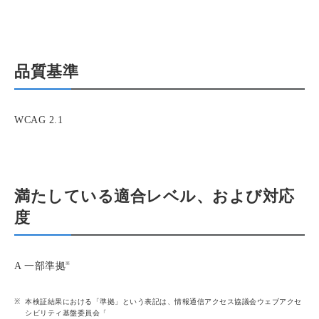
品質基準
WCAG 2.1
満たしている適合レベル、および対応
度
※
A 一部準拠
本検証結果における「準拠」という表記は、情報通信アクセス協議会ウェブアクセ
シビリティ基盤委員会「