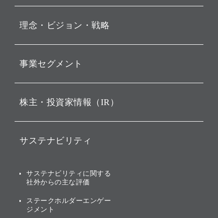
プレスリリース
理念・ビジョン・戦略
お知らせ
動画配信
孫 正義 グループ代表挨拶
事業セグメント
経営理念
ビジョン
持株会社投資事業
株主・投資家情報（IR）
戦略
ソフトバンク・ビジョン・
ファンド事業
バリュー
IRニュース
ソフトバンク事業
サステナビリティ
ソフトバンクグループの歩
IRカレンダー
み
AIコンピューティング事業
説明会資料・動画
サステナビリティニュース
ブランド名の由来・ロゴ
その他
サステナビリティに関する
業績・財務
トップメッセージ
社外からの主な評価
[AI] What dreams are made
グループ企業一覧
of
アニュアルレポート
サステナビリティの考え方
ステークホルダーエンゲー
ジメント
個人投資家・株主向け情報