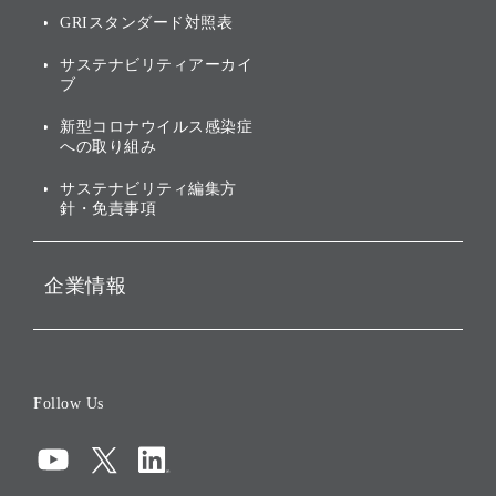
環境への取り組み
GRIスタンダード対照表
株式・社債について
社会への取り組み
サステナビリティアーカイ
株主・投資家情報（IR）に
ブ
ガバナンス
関する免責事項
新型コロナウイルス感染症
投資先のサステナビリティ
への取り組み
ESGデータ集
サステナビリティ編集方
針・免責事項
企業情報
会社概要
役員一覧
Follow Us
コーポレート・ガバナンス
コンプライアンス