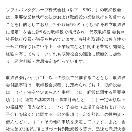
ソフトバンクグループ株式会社（以下「SBG」）の取締役会
は、重要な業務執行の決定および取締役の業務執行を監督する
ことを目的としており、社外取締役5名（うち4名を独立取締役
に指定）を含む計9名の取締役で構成され、代表取締役 会長兼
社長執行役員が議長を務めています。各社外取締役は独立性が
十分に確保されている上、企業経営などに関する豊富な知識と
経験を有しており、いずれも取締役会の議論に積極的に加わ
り、経営判断・意思決定を行っています。
取締役会は3か月に1回以上の頻度で開催することとし、取締役
会付議事項は「取締役会規程」に定められており、取締役会
は、（イ）法令で定められた事項、（ロ）経営に関する重要事
項（（a）経営の基本方針・事業計画など、（b）一定金額以上
の投融資・借入など）、（ハ）子会社（上場子会社およびその
子会社を除く）に関する一部の事項（一定金額以上の投融資・
借入など）、（ニ）その他の事項を決定しています。また、会
社法第373条第1項に基づき特別取締役を置き、迅速な意思決定