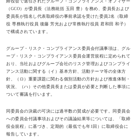
締役会で選任されたグループ・コンプライアンス・オフィサー
（GCO）が委員長（法務統括 玉田 豊）を務め、委員長および
委員長が指名し代表取締役の事前承認を受けた委員2名（取締
役 専務執行役員 後藤 芳光および常務執行役員 君和田 和子）
で構成されています。
グループ・リスク・コンプライアンス委員会付議事項は、グル
ープ・リスク・コンプライアンス委員会運営規程に定められて
おり、当社およびグループ会社のリスク管理およびコンプライ
アンス活動に関する（イ）基本方針、活動テーマ等の全体方
針、（ロ）重要課題に関わる個別活動の方針および推進体制・
状況、（ハ）その他委員長または委員が必要と判断した事項に
ついて審議を行います。
同委員会の決裁の可決には過半数の賛成が必要です。同委員会
への委員会付議事項およびその議論結果等については、「取締
役会規程」に基づき、定期的（最低でも年1回）に取締役会に
報告しています。