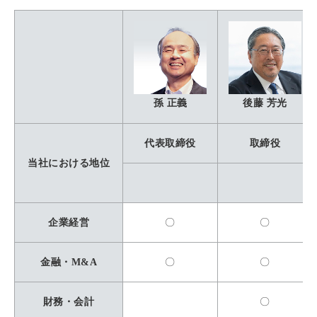
孫 正義
後藤 芳光
代表取締役
取締役
当社における地位
企業経営
〇
〇
金融・M&A
〇
〇
財務・会計
〇