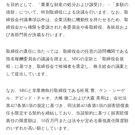
を目的として、「重要な財産の処分および譲受け」・「多額の
借財」について、特別取締役による決議を行います。なお、取
締役会付議事項以外は、企業活動に機動性を持たせるため、取
締役会から権限を委譲された各委員会や各取締役、各統括およ
び各部門長が決裁を行います。
取締役の選任に当たっては、取締役会の任意の諮問機関である
指名報酬委員会の議論を踏まえ、SBGの定款と「取締役会規
程」に基づき、取締役会で候補者を選定し、株主総会の議案と
して提出しています。
なお、SBGと非業務執行取締役である松尾 豊、ケン・シーゲ
ル、デビッド・チャオ、大橋 徹二および大森 美和は、会社法
第427条第1項の規定に基づき、同法第423条第1項の損害賠償責
任を限定する契約を締結しており、当該契約に基づく損害賠償
責任の限度額は、10百万円または法令が定める最低責任限度額
のいずれか高い額としています。