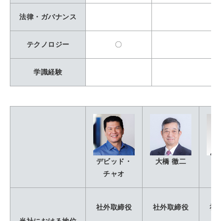
法律・ガバナンス
テクノロジー
〇
学識経験
デビッド・
大橋 徹⼆
大
チャオ
社外取締役
社外取締役
社