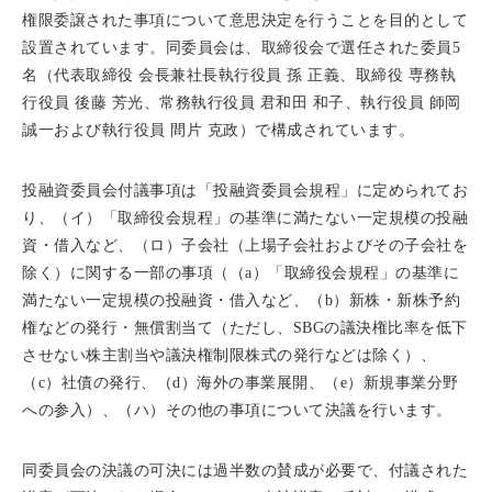
権限委譲された事項について意思決定を行うことを目的として
設置されています。同委員会は、取締役会で選任された委員5
名（代表取締役 会長兼社長執行役員 孫 正義、取締役 専務執
行役員 後藤 芳光、常務執行役員 君和田 和子、執行役員 師岡
誠一および執行役員 間片 克政）で構成されています。
投融資委員会付議事項は「投融資委員会規程」に定められてお
り、（イ）「取締役会規程」の基準に満たない一定規模の投融
資・借入など、（ロ）子会社（上場子会社およびその子会社を
除く）に関する一部の事項（（a）「取締役会規程」の基準に
満たない一定規模の投融資・借入など、（b）新株・新株予約
権などの発行・無償割当て（ただし、SBGの議決権比率を低下
させない株主割当や議決権制限株式の発行などは除く）、
（c）社債の発行、（d）海外の事業展開、（e）新規事業分野
への参入）、（ハ）その他の事項について決議を行います。
同委員会の決議の可決には過半数の賛成が必要で、付議された