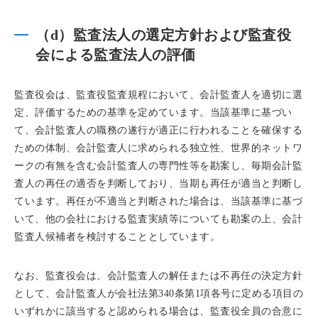
（d）監査法人の選定方針および監査役
会による監査法人の評価
監査役会は、監査役監査規程において、会計監査人を適切に選
定、評価するための基準を定めています。当該基準に基づい
て、会計監査人の職務の遂行が適正に行われることを確保する
ための体制、会計監査人に求められる独立性、世界的ネットワ
ークの有無を含む会計監査人の専門性等を勘案し、毎期会計監
査人の再任の適否を判断しており、当期も再任が適当と判断し
ています。再任が不適当と判断された場合は、当該基準に基づ
いて、他の会社における監査実績等についても勘案の上、会計
監査人候補者を検討することとしています。
なお、監査役会は、会計監査人の解任または不再任の決定方針
として、会計監査人が会社法第340条第1項各号に定める項目の
いずれかに該当すると認められる場合は、監査役全員の合意に