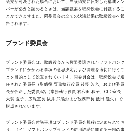
議案が可決された場合において、当該議案に反対した構成メン
バーが必要と認めるときは、当該議案を取締役会に付議するこ
とができますまた、同委員会の全ての決議結果は取締役会へ報
告されます。
ブランド委員会
ブランド委員会は、取締役会から権限委譲されたソフトバンク
ブランドにかかわる事項の意思決定および管理を適切に行うこ
とを目的として設置されています。同委員会は、取締役会で選
任された委員長（取締役 専務執行役員 後藤 芳光）および委員
長が任命した委員4名（常務執行役員 君和田 和子、CLO室長
大賀 夏子、広報室長 抜井 武暁および総務部長 飯田 達矢）で
構成されています。
ブランド委員会付議事項はブランド委員会規程に定められてお
り、（イ）ソフトバンクブランドの使用許諾に関する一部の事