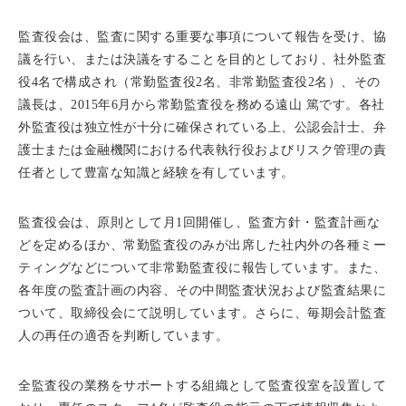
監査役会は、監査に関する重要な事項について報告を受け、協
議を行い、または決議をすることを目的としており、社外監査
役4名で構成され（常勤監査役2名、非常勤監査役2名）、その
議長は、2015年6月から常勤監査役を務める遠山 篤です。各社
外監査役は独立性が十分に確保されている上、公認会計士、弁
護士または金融機関における代表執行役およびリスク管理の責
任者として豊富な知識と経験を有しています。
監査役会は、原則として月1回開催し、監査方針・監査計画な
どを定めるほか、常勤監査役のみが出席した社内外の各種ミー
ティングなどについて非常勤監査役に報告しています。また、
各年度の監査計画の内容、その中間監査状況および監査結果に
ついて、取締役会にて説明しています。さらに、毎期会計監査
人の再任の適否を判断しています。
全監査役の業務をサポートする組織として監査役室を設置して