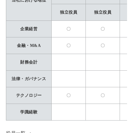
当社における地位
独立役員
独立役員
独
企業経営
〇
〇
金融・M&A
〇
〇
財務会計
法律・ガバナンス
テクノロジー
〇
〇
学識経験