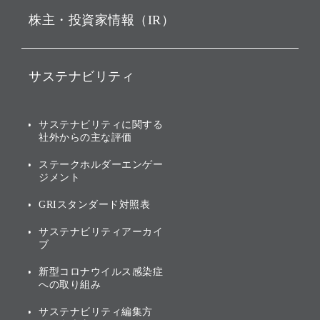
株主・投資家情報（IR）
戦略
ソフトバンク・ビジョン・
ファンド事業
バリュー
IRニュース
ソフトバンク事業
サステナビリティ
ソフトバンクグループの歩
IRカレンダー
み
AIコンピューティング事業
説明会資料・動画
サステナビリティニュース
ブランド名の由来・ロゴ
その他
サステナビリティに関する
業績・財務
トップメッセージ
社外からの主な評価
[AI] What dreams are made
グループ企業一覧
of
アニュアルレポート
サステナビリティの考え方
ステークホルダーエンゲー
ジメント
個人投資家・株主向け情報
環境への取り組み
GRIスタンダード対照表
株式・社債について
社会への取り組み
サステナビリティアーカイ
株主・投資家情報（IR）に
ブ
ガバナンス
関する免責事項
新型コロナウイルス感染症
投資先のサステナビリティ
への取り組み
ESGデータ集
サステナビリティ編集方