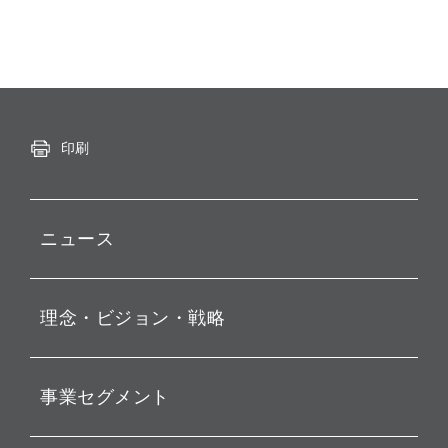
印刷
ニュース
プレスリリース
理念・ビジョン・戦略
お知らせ
動画配信
孫 正義 グループ代表挨拶
事業セグメント
経営理念
ビジョン
持株会社投資事業