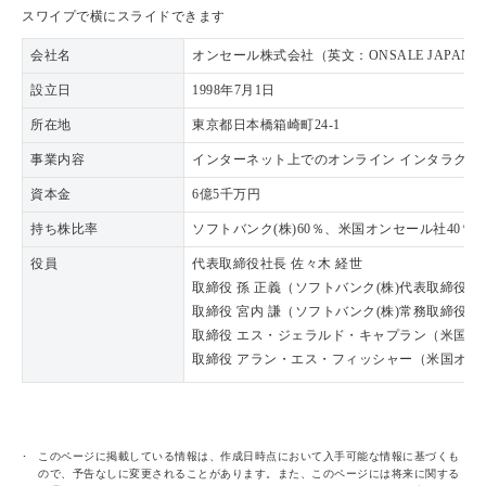
スワイプで横にスライドできます
会社名
オンセール株式会社（英文：ONSALE JAPAN K.
設立日
1998年7月1日
所在地
東京都日本橋箱崎町24-1
事業内容
インターネット上でのオンライン インタラクテ
資本金
6億5千万円
持ち株比率
ソフトバンク(株)60％、米国オンセール社40％
役員
代表取締役社長 佐々木 経世
取締役 孫 正義（ソフトバンク(株)代表取締役社
取締役 宮内 謙（ソフトバンク(株)常務取締役）
取締役 エス・ジェラルド・キャプラン（米国オン
取締役 アラン・エス・フィッシャー（米国オンセ
このページに掲載している情報は、作成日時点において入手可能な情報に基づくも
ので、予告なしに変更されることがあります。また、このページには将来に関する