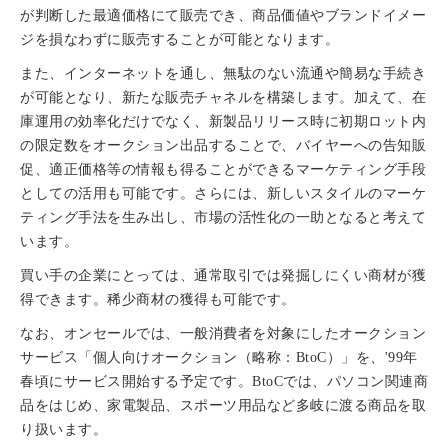
が判断した最適価格にて販売でき、商品価値やブランドイメー
ジを損なわずに販売することが可能となります。
また、インターネットを通し、無駄のない流通や簡易な手続き
が可能となり、新たな販売チャネルを構築します。加えて、在
庫運用の効率化だけでなく、新製品リリース時に初期ロット内
の限定数をオークション出品することで、バイヤーへの告知販
促、適正価格等の情報も得ることができるマーケティング手段
としての活用も可能です。さらには、新しいスタイルのマーケ
ティング手法を生み出し、市場の活性化の一助となると考えて
います。
買い手の企業にとっては、通常取引では発掘しにくい商材が獲
得できます。稀少商材の獲得も可能です。
なお、オンセールでは、一般消費者を対象にしたオークション
サービス「個人向けオークション（略称：BtoC）」を、'99年
春頃にサービス開始する予定です。BtoCでは、パソコン関連商
品をはじめ、家電製品、スポーツ用品など多岐に渡る商品を取
り扱います。