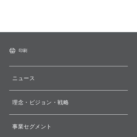
印刷
ニュース
プレスリリース
理念・ビジョン・戦略
お知らせ
動画配信
孫 正義 グループ代表挨拶
事業セグメント
経営理念