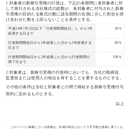
1.対象者の新株引受権の行使は、下記の各期間に各対象者に対
して発行される当社株式の総数が、各対象者に付与された新株
引受権の目的たる株式の数に該当期間の右側に示した割合を掛
け合わせた数を上回らないことを条件とする。
平成14年7月1日(以下「行使期間開始日」)」から1年
30％
経過する日まで
行使期間開始日から1年経過した日から2年経過する
60％
日まで
行使期間開始日から2年経過した日から行使期間の
100％
満了日まで
2.対象者は、新株引受権の行使時においても、当社の取締役、
監査役または使用人の地位を有することを要するものとする。
その他の条件は当社と対象者との間で締結する新株引受権付与
契約に定めるものとする。
以上
このページに掲載している情報は、作成日時点において入手可能な情報に基づくも