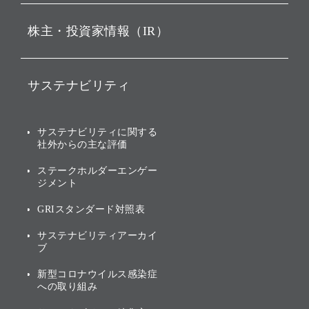
ビジョン
持株会社投資事業
株主・投資家情報（IR）
戦略
ソフトバンク・ビジョン・
ファンド事業
バリュー
IRニュース
ソフトバンク事業
サステナビリティ
ソフトバンクグループの歩
IRカレンダー
み
AIコンピューティング事業
説明会資料・動画
サステナビリティニュース
ブランド名の由来・ロゴ
その他
サステナビリティに関する
業績・財務
トップメッセージ
社外からの主な評価
[AI] What dreams are made
グループ企業一覧
of
アニュアルレポート
サステナビリティの考え方
ステークホルダーエンゲー
ジメント
個人投資家・株主向け情報
環境への取り組み
GRIスタンダード対照表
株式・社債について
社会への取り組み
サステナビリティアーカイ
株主・投資家情報（IR）に
ブ
ガバナンス
関する免責事項
新型コロナウイルス感染症
投資先のサステナビリティ
への取り組み
ESGデータ集