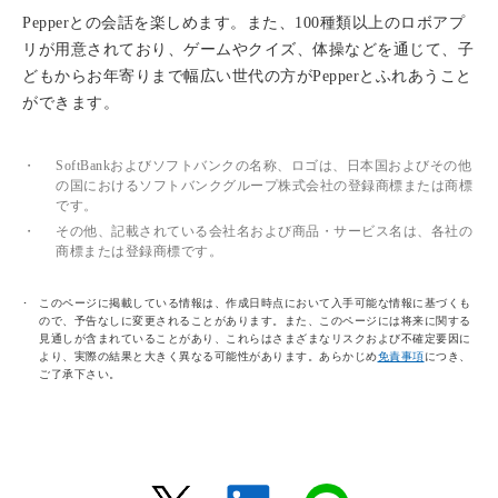
Pepperとの会話を楽しめます。また、100種類以上のロボアプ
リが用意されており、ゲームやクイズ、体操などを通じて、子
どもからお年寄りまで幅広い世代の方がPepperとふれあうこと
ができます。
・
SoftBankおよびソフトバンクの名称、ロゴは、日本国およびその他
の国におけるソフトバンクグループ株式会社の登録商標または商標
です。
・
その他、記載されている会社名および商品・サービス名は、各社の
商標または登録商標です。
このページに掲載している情報は、作成日時点において入手可能な情報に基づくも
ので、予告なしに変更されることがあります。また、このページには将来に関する
見通しが含まれていることがあり、これらはさまざまなリスクおよび不確定要因に
より、実際の結果と大きく異なる可能性があります。あらかじめ
免責事項
につき、
ご了承下さい。