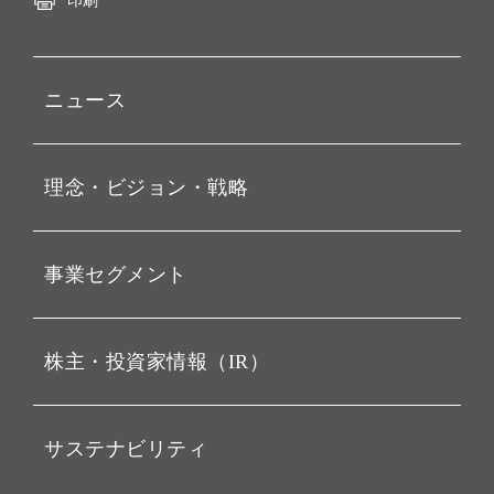
印刷
ニュース
プレスリリース
理念・ビジョン・戦略
お知らせ
動画配信
孫 正義 グループ代表挨拶
事業セグメント
経営理念
ビジョン
持株会社投資事業
株主・投資家情報（IR）
戦略
ソフトバンク・ビジョン・
ファンド事業
バリュー
IRニュース
ソフトバンク事業
サステナビリティ
ソフトバンクグループの歩
IRカレンダー
み
AIコンピューティング事業