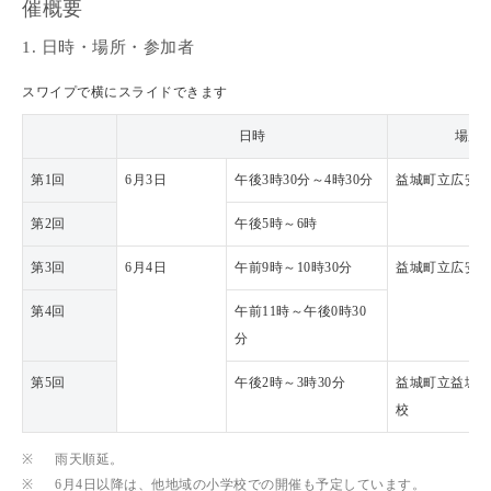
催概要
1. 日時・場所・参加者
スワイプで横にスライドできます
日時
場所
第1回
6月3日
午後3時30分～4時30分
益城町立広安
第2回
午後5時～6時
第3回
6月4日
午前9時～10時30分
益城町立広安
第4回
午前11時～午後0時30
分
第5回
午後2時～3時30分
益城町立益城
校
※
雨天順延。
※
6月4日以降は、他地域の小学校での開催も予定しています。