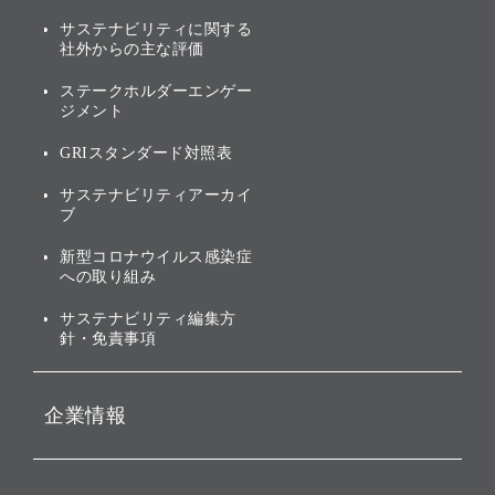
説明会資料・動画
サステナビリティニュース
ブランド名の由来・ロゴ
その他
サステナビリティに関する
業績・財務
トップメッセージ
社外からの主な評価
[AI] What dreams are made
グループ企業一覧
of
アニュアルレポート
サステナビリティの考え方
ステークホルダーエンゲー
ジメント
個人投資家・株主向け情報
環境への取り組み
GRIスタンダード対照表
株式・社債について
社会への取り組み
サステナビリティアーカイ
株主・投資家情報（IR）に
ブ
ガバナンス
関する免責事項
新型コロナウイルス感染症
投資先のサステナビリティ
への取り組み
ESGデータ集
サステナビリティ編集方
針・免責事項
企業情報
会社概要