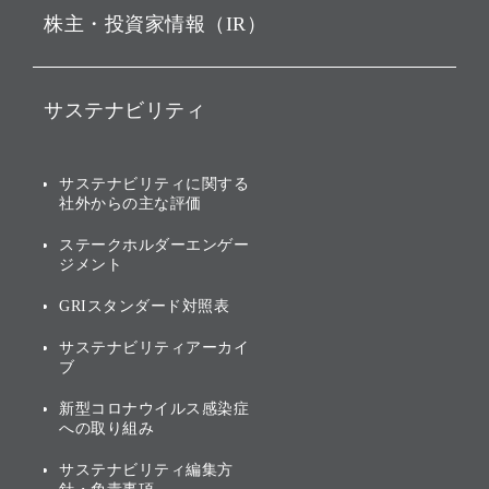
株主・投資家情報（IR）
戦略
ソフトバンク・ビジョン・
ファンド事業
バリュー
IRニュース
ソフトバンク事業
サステナビリティ
ソフトバンクグループの歩
IRカレンダー
み
AIコンピューティング事業
説明会資料・動画
サステナビリティニュース
ブランド名の由来・ロゴ
その他
サステナビリティに関する
業績・財務
トップメッセージ
社外からの主な評価
[AI] What dreams are made
グループ企業一覧
of
アニュアルレポート
サステナビリティの考え方
ステークホルダーエンゲー
ジメント
個人投資家・株主向け情報
環境への取り組み
GRIスタンダード対照表
株式・社債について
社会への取り組み
サステナビリティアーカイ
株主・投資家情報（IR）に
ブ
ガバナンス
関する免責事項
新型コロナウイルス感染症
投資先のサステナビリティ
への取り組み
ESGデータ集
サステナビリティ編集方