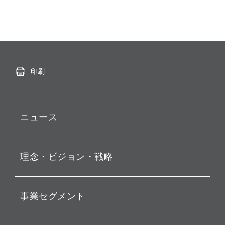
印刷
ニュース
プレスリリース
理念・ビジョン・戦略
お知らせ
動画配信
孫 正義 グループ代表挨拶
事業セグメント
経営理念
ビジョン
持株会社投資事業