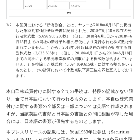
※2
本箇所における「所有割合」とは、ヤフーが2018年6月18日に提出
した第23期有価証券報告書に記載された、2018年6月18日現在の発
行済株式数（5,696,905,200株）（但し、2018年6月1日から2018年6
月18日までの同社の新株予約権の行使により発行された株式数は含
まれていません。）から、2018年6月18日現在の同社が所有する自
己株式数（2,835,585株）（但し、2018年6月1日から2018年6月18日
までの同社による単元未満株式の買取による株式数は含まれていま
せん。）を控除した株式数（5,694,069,615株）に対する割合をいう
ものとし、その計算において小数点以下第三位を四捨五入しており
ます。
本自己株式買付けに関する全ての手続は、特段の記載がない限
り、全て日本語において行われるものとします。本自己株式買
付けに関する書類の全部又は一部については英語で作成されま
すが、当該英語の書類と日本語の書類との間に齟齬が存した場
合には、日本語の書類が優先するものとします。
本プレスリリースの記載には、米国1933年証券法（Securities
Act of 1933）（その後の改正を含みます。）第27A条及び米国