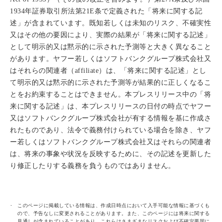
1934年証券取引所法第21E条で定義された「将来に関する記
述」が含まれています。既知若しくは未知のリスク、不確実性
又はその他の要因により、実際の結果が「将来に関する記述」
として明示的又は黙示的に示された予測等と大きく異なること
があります。ヤフー若しくはソフトバンクグループ株式会社又
はそれらの関連者（affiliate）は、「将来に関する記述」とし
て明示的又は黙示的に示された予測等が結果的に正しくなるこ
とをお約束することはできません。本プレスリリース中の「将
来に関する記述」は、本プレスリリースの日付の時点でヤフー
又はソフトバンクグループ株式会社が有する情報を基に作成さ
れたものであり、法令で義務付けられている場合を除き、ヤフ
ー若しくはソフトバンクグループ株式会社又はそれらの関連者
は、将来の事象や状況を反映するために、その記述を更新した
り修正したりする義務を負うものではありません。
このページに掲載している情報は、作成日時点において入手可能な情報に基づくも
ので、予告なしに変更されることがあります。また、このページには将来に関する
見通しが含まれていることがあり、これらはさまざまなリスクおよび不確定要因に