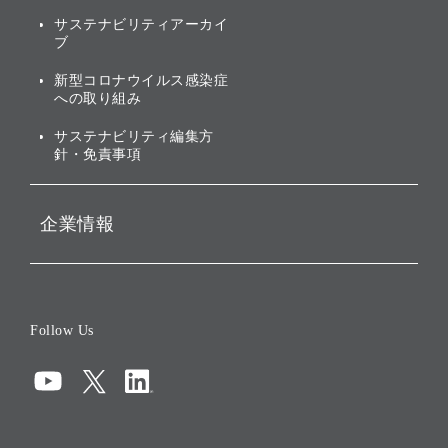
株式・社債について
社会への取り組み
サステナビリティアーカイ
株主・投資家情報（IR）に
ブ
ガバナンス
関する免責事項
新型コロナウイルス感染症
投資先のサステナビリティ
への取り組み
ESGデータ集
サステナビリティ編集方
針・免責事項
企業情報
会社概要
役員一覧
Follow Us
コーポレート・ガバナンス
コンプライアンス
情報セキュリティ