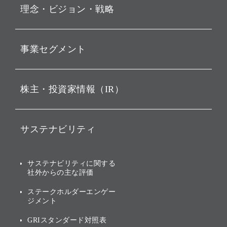
理念・ビジョン・戦略
お知らせ
動画配信
孫 正義 グループ代表挨拶
事業セグメント
経営理念
ビジョン
持株会社投資事業
株主・投資家情報（IR）
戦略
ソフトバンク・ビジョン・
ファンド事業
バリュー
IRニュース
ソフトバンク事業
サステナビリティ
ソフトバンクグループの歩
IRカレンダー
み
AIコンピューティング事業
説明会資料・動画
サステナビリティニュース
ブランド名の由来・ロゴ
その他
サステナビリティに関する
業績・財務
トップメッセージ
社外からの主な評価
[AI] What dreams are made
グループ企業一覧
of
アニュアルレポート
サステナビリティの考え方
ステークホルダーエンゲー
ジメント
個人投資家・株主向け情報
環境への取り組み
GRIスタンダード対照表