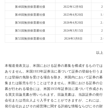
第48回無担保普通社債
2022年12月9日
2.1
第49回無担保普通社債
2023年4月20日
1.94
第50回無担保普通社債
2026年4月20日
2.48
第51回無担保普通社債
2024年3月15日
2.0
第52回無担保普通社債
2024年3月8日
2.03
以上
本報道発表文は、米国における証券の募集を構成するものでは
ありません。米国1933年証券法に基づいて証券の登録を行うま
たは登録の免除を受ける場合を除き、米国内において証券の募
集または販売を行うことはできません。米国における証券の公
募が行われる場合には、米国1933年証券法に基づいて作成され
る英文目論見書が用いられます。目論見書は、当該証券の発行
会社または売出人より入手することができますが、これには、
発行会社およびその経営陣に関する詳細な情報ならびにその財