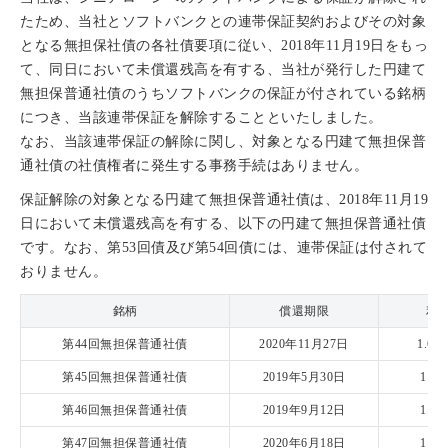
たため、当社とソフトバンクとの連帯保証契約およびその対象
となる無担保社債の各社債要項に従い、2018年11月19日をもっ
て、同日において未償還残高を有する、当社が発行した円建て
無担保普通社債のうちソフトバンクの保証が付されている銘柄
につき、当該連帯保証を解除することといたしました。
なお、当該連帯保証の解除に関し、対象となる円建て無担保普
通社債の社債権者に発生する事務手続はありません。
保証解除の対象となる円建て無担保普通社債は、2018年11月19
日において未償還残高を有する、以下の円建て無担保普通社債
です。なお、第53回債及び第54回債には、連帯保証は付されて
おりません。
銘柄
償還期限
利
第44回無担保普通社債
2020年11月27日
1.68
第45回無担保普通社債
2019年5月30日
1.4
第46回無担保普通社債
2019年9月12日
1.2
第47回無担保普通社債
2020年6月18日
1.3