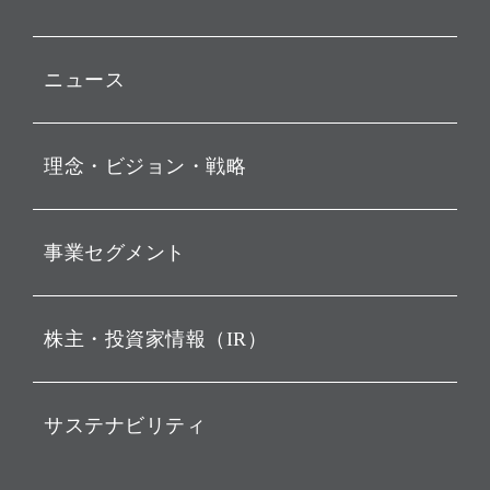
ニュース
プレスリリース
理念・ビジョン・戦略
お知らせ
動画配信
孫 正義 グループ代表挨拶
事業セグメント
経営理念
ビジョン
持株会社投資事業
株主・投資家情報（IR）
戦略
ソフトバンク・ビジョン・
ファンド事業
バリュー
IRニュース
ソフトバンク事業
サステナビリティ
ソフトバンクグループの歩
IRカレンダー
み
AIコンピューティング事業
説明会資料・動画
サステナビリティニュース
ブランド名の由来・ロゴ