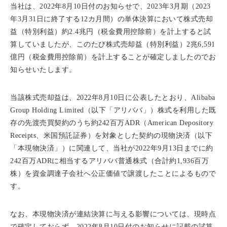
当社は、2022年8月10日付のお知らせで、2023年3月期（2023
年3月31日に終了する12カ月間）の単体決算において株式売却
益（特別利益）約2.4兆円（税金費用控除前）を計上すると試
算していましたが、このたび株式売却益（特別利益）2兆6,591
億円（税金費用控除前）を計上することが確定しましたのでお
知らせいたします。
当該株式売却益は、2022年8月10日に公表したとおり、Alibaba
Group Holding Limited（以下「アリババ」）株式を利用した既
存の先渡売買契約のうち約242百万ADR（American Depository
Receipts、米国預託証券）を対象とした契約の現物決済（以下
「本現物決済」）に関連して、当社が2022年9月13日までに約
242百万ADRに相当するアリババ普通株式（合計約1,936百万
株）を資金調達子会社へ公正価値で譲渡したことによるもので
す。
なお、本現物決済が連結決算に与える影響については、現時点
で確定しておらず、2022年8月10日付のお知らせに記載の試算