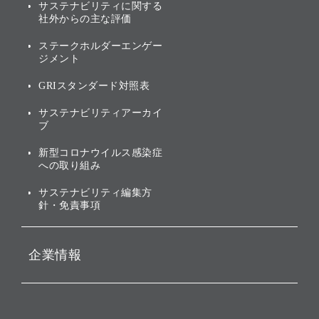
その他
サステナビリティに関する
業績・財務
トップメッセージ
社外からの主な評価
[AI] What dreams are made
グループ企業一覧
of
アニュアルレポート
サステナビリティの考え方
ステークホルダーエンゲー
ジメント
個人投資家・株主向け情報
環境への取り組み
GRIスタンダード対照表
株式・社債について
社会への取り組み
サステナビリティアーカイ
株主・投資家情報（IR）に
ブ
ガバナンス
関する免責事項
新型コロナウイルス感染症
投資先のサステナビリティ
への取り組み
ESGデータ集
サステナビリティ編集方
針・免責事項
企業情報
会社概要
役員一覧