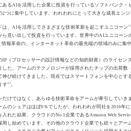
にあるAIを活用した企業に投資を行っているソフトバンク・
の2つに集中しています。われわれにとって大きな成長エンジ
※
ドは、AIを活用してさまざまな技術革新を起こすユニコーン
ら見い出して投資を行っています。世界中のAIユニコーンの
。情報革命の、インターネット革命の最先端の領域のみに集中
のIP（プロセッサーの設計情報などの知的財産）のライセン
ました。アームのテクノロジーが採用されたチップの出荷数
て伸び続けてきました。現在ではスマートフォンを中心とす
※5
ます
。
ンだけではなく、あらゆる技術革命をアームが牽引していきま
ムのシェアはほぼ0％でしたが、われわれが同社を2016年
た結果、クラウドのNo.1企業であるAmazon Web Serv
採用し始めています。その他のクラウド企業でも続々とアー