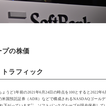
ープの株価
・トラフィック
ど1年前の2021年6月24日の時点を100とすると2022年6
米国預託証券（ADR）などで構成されるNASDAQゴールデ
※1
ぞれ下がっています
。ソフトバンクグループが現在保有して