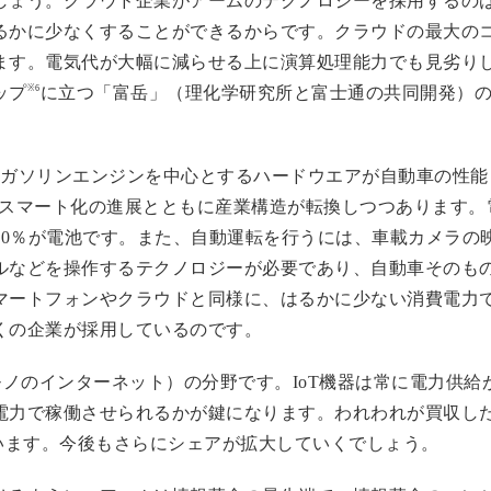
しょう。クラウド企業がアームのテクノロジーを採用するのは
るかに少なくすることができるからです。クラウドの最大の
ます。電気代が大幅に減らせる上に演算処理能力でも見劣り
※6
ップ
に立つ「富岳」（理化学研究所と富士通の共同開発）の
はガソリンエンジンを中心とするハードウエアが自動車の性能
とスマート化の進展とともに産業構造が転換しつつあります。
40％が電池です。また、自動運転を行うには、車載カメラの
ルなどを操作するテクノロジーが必要であり、自動車そのも
マートフォンやクラウドと同様に、はるかに少ない消費電力
くの企業が採用しているのです。
 Things 、モノのインターネット）の分野です。IoT機器は常に
電力で稼働させられるかが鍵になります。われわれが買収し
います。今後もさらにシェアが拡大していくでしょう。