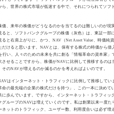
から、世界の株式市場が低迷する中で、それにつられてソフ
株価、来年の株価がどうなるのかを当てるのは難しいのが現
ると、ソフトバンクグループの株価（灰色）は、東証一部に上
右肩上がりに、かつ、NAV（Net Asset Value、時
ただけると思います。NAVとは、保有する株式の時価から借
資を行い、人々のための未来を共に創る「情報革命の資本家」
大させることですから、株価がNAVに比例して推移するのは
、そのNAVが増えるのか減るのかを考えればよいのです。
NAVはインターネット・トラフィックに比例して推移してい
革命の最先端の企業の株式だけを持つ」、この一本に決めて
共に歩んでいます。ですから、インターネット・トラフィッ
クグループのNAVは増えていくのです。私は創業以来一度た
ーネットのトラフィック、ユーザー数、利用度合いは必ず増