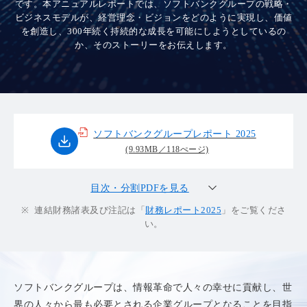
です。本アニュアルレポートでは、ソフトバンクグループの戦略・
ビジネスモデルが、経営理念・ビジョンをどのように実現し、価値
を創造し、300年続く持続的な成長を可能にしようとしているの
か、そのストーリーをお伝えします。
ソフトバンクグループレポート 2025
(9.93MB／118ぺージ)
目次・分割PDFを見る
※
連結財務諸表及び注記は「
財務レポート2025
」をご覧くださ
い。
ソフトバンクグループは、情報革命で人々の幸せに貢献し、世
界の人々から最も必要とされる企業グループとなることを目指