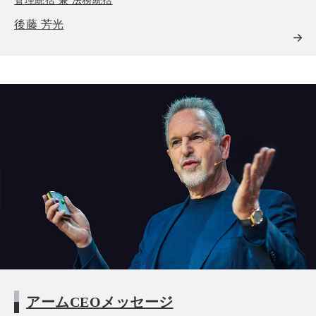
管理統括 兼 法務統括
後藤 芳光
アームCEOメッセージ