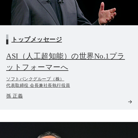
トップメッセージ
ASI（人工超知能）の世界No.1プラ
ットフォーマーへ
ソフトバンクグループ（株）
代表取締役 会長兼社長執行役員
孫 正義