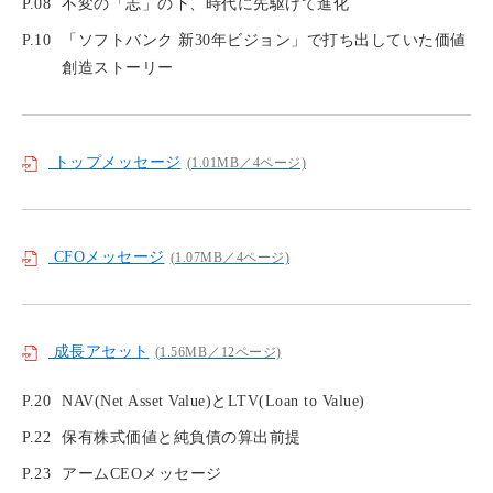
P.08
不変の「志」の下、時代に先駆けて進化
P.10
「ソフトバンク 新30年ビジョン」で打ち出していた価値
創造ストーリー
トップメッセージ
(1.01MB／4ページ)
CFOメッセージ
(1.07MB／4ページ)
成長アセット
(1.56MB／12ページ)
P.20
NAV(Net Asset Value)とLTV(Loan to Value)
P.22
保有株式価値と純負債の算出前提
P.23
アームCEOメッセージ