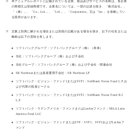
※
本アニュアルレポートに記載されている企業、製品及びサービスの名称は、各企業
の商標又は登録商標です。企業名については、一部の記述を除き、「株式会社」、
「（株）」、「Co., Ltd.」、「Ltd.」、「Corporation」又は「Inc.」を省略してい
る箇所があります。
※
文脈上別異に解される場合または別段の記載がある場合を除き、以下の社名または
略称は以下の意味を有します。
ソフトバンクグループ：ソフトバンクグループ（株）（単体）
当社：ソフトバンクグループ（株）および子会社
当社グループ：ソフトバンクグループ（株）および子会社・関連会社
SB Northstarまたは資産運用子会社：SB Northstar LP
ソフトバンク・ビジョン・ファンド1またはSVF1：SoftBank Vision Fund L.P.お
よび代替の投資ビークル
ソフトバンク・ビジョン・ファンド2またはSVF2：SoftBank Vision Fund II-2
L.P.
ソフトバンク・ラテンアメリカ・ファンドまたはLatAmファンド：SBLA Latin
America Fund LLC
ソフトバンク・ビジョン・ファンドまたはSVF：SVF1、SVF2およびLatAmフ
ァンド