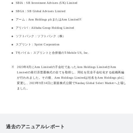
SBIA：SB Investment Advisers (UK) Limited
SBGA：SB Global Advisers Limited
アーム：Arm Holdings plcまたはArm Limited※
アリババ：Alibaba Group Holding Limited
ソフトバンク：ソフトバンク（株）
スプリント：Sprint Corporation
Tモバイル：スプリントと合併後のT-Mobile US, Inc.
※
2023年8月にArm Limitedの子会社であったArm Holdings LimitedがArm
Limitedの発行済普通株式の全てを取得し、同社を完全子会社化する組織再編
が行われました。その後、Arm Holdings Limitedは社名をArm Holdings plcに
変更し、2023年9月14日に新規株式公開でNasdaq Global Select Marketへ上場し
ました。
過去のアニュアルレポート