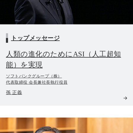
トップメッセージ
⼈類の進化のためにASI（⼈⼯超知
能）を実現
ソフトバンクグループ（株）
代表取締役 会長兼社長執行役員
孫 正義