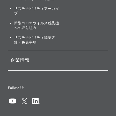
株式・社債について
社会への取り組み
サステナビリティアーカイ
株主・投資家情報（IR）に
ブ
ガバナンス
関する免責事項
新型コロナウイルス感染症
投資先のサステナビリティ
への取り組み
ESGデータ集
サステナビリティ編集方
針・免責事項
企業情報
会社概要
役員一覧
Follow Us
コーポレート・ガバナンス
コンプライアンス
情報セキュリティ