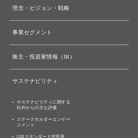
理念・ビジョン・戦略
お知らせ
動画配信
孫 正義 グループ代表挨拶
事業セグメント
経営理念
ビジョン
持株会社投資事業
株主・投資家情報（IR）
戦略
ソフトバンク・ビジョン・
ファンド事業
バリュー
IRニュース
ソフトバンク事業
サステナビリティ
ソフトバンクグループの歩
IRカレンダー
み
AIコンピューティング事業
説明会資料・動画
サステナビリティニュース
ブランド名の由来・ロゴ
その他
サステナビリティに関する
業績・財務
トップメッセージ
社外からの主な評価
[AI] What dreams are made
グループ企業一覧
of
アニュアルレポート
サステナビリティの考え方
ステークホルダーエンゲー
ジメント
個人投資家・株主向け情報
環境への取り組み
GRIスタンダード対照表