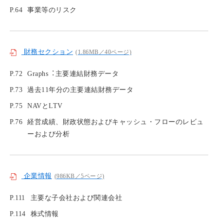
P.64
事業等のリスク
財務セクション
(1.86MB／40ページ)
P.72
Graphs︓主要連結財務データ
P.73
過去11年分の主要連結財務データ
P.75
NAVとLTV
P.76
経営成績、財政状態およびキャッシュ・フローのレビュ
ーおよび分析
企業情報
(986KB／5ページ)
P.111
主要な子会社および関連会社
P.114
株式情報