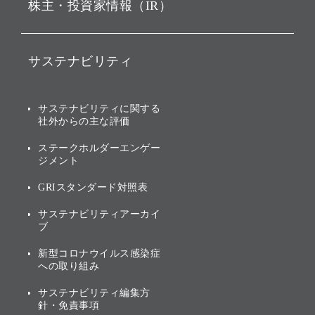
株主・投資家情報（IR）
戦略
ソフトバンク・ビジョン・
ファンド事業
バリュー
IRニュース
ソフトバンク事業
サステナビリティ
ソフトバンクグループの歩
IRカレンダー
み
AIコンピューティング事業
説明会資料・動画
サステナビリティニュース
ブランド名の由来・ロゴ
その他
サステナビリティに関する
業績・財務
トップメッセージ
社外からの主な評価
[AI] What dreams are made
グループ企業一覧
of
アニュアルレポート
サステナビリティの考え方
ステークホルダーエンゲー
ジメント
個人投資家・株主向け情報
環境への取り組み
GRIスタンダード対照表
株式・社債について
社会への取り組み
サステナビリティアーカイ
株主・投資家情報（IR）に
ブ
ガバナンス
関する免責事項
新型コロナウイルス感染症
投資先のサステナビリティ
への取り組み
ESGデータ集
サステナビリティ編集方
針・免責事項