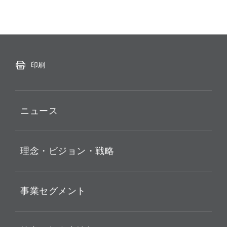
印刷
ニュース
プレスリリース
理念・ビジョン・戦略
お知らせ
動画配信
孫 正義 グループ代表挨拶
事業セグメント
経営理念
ビジョン
持株会社投資事業