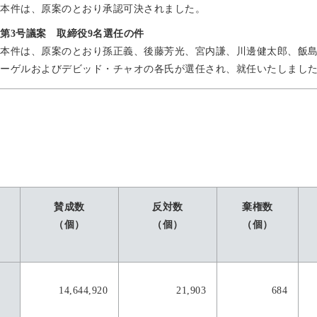
本件は、原案のとおり承認可決されました。
第3号議案 取締役9名選任の件
本件は、原案のとおり孫正義、後藤芳光、宮内謙、川邊健太郎、飯
ーゲルおよびデビッド・チャオの各氏が選任され、就任いたしまし
賛成数
反対数
棄権数
（個）
（個）
（個）
14,644,920
21,903
684