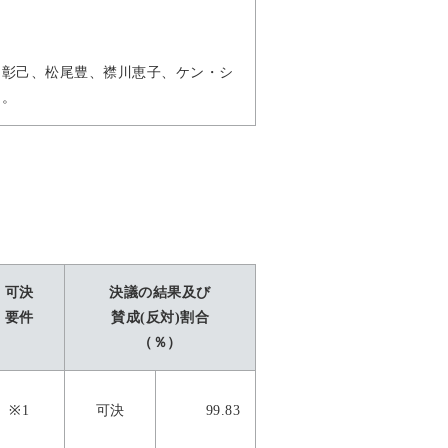
島彰己、松尾豊、襟川恵子、ケン・シ
た。
可決
決議の結果及び
要件
賛成(反対)割合
（％）
※1
可決
99.83