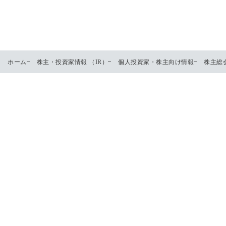
ホーム
株主・投資家情報 （IR）
個人投資家・株主向け情報
株主総