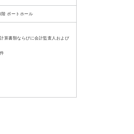
1階 ポートホール
、連結計算書類ならびに会計監査人および
の件