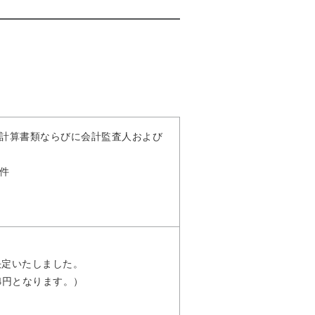
、連結計算書類ならびに会計監査人および
の件
決定いたしました。
4円となります。）