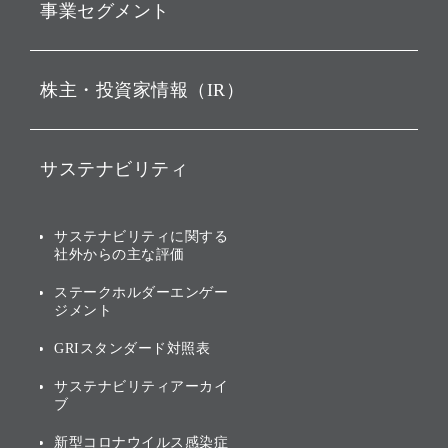
事業セグメント
経営理念
ビジョン
持株会社投資事業
株主・投資家情報（IR）
戦略
ソフトバンク・ビジョン・
ファンド事業
バリュー
IRニュース
ソフトバンク事業
サステナビリティ
ソフトバンクグループの歩
IRカレンダー
み
AIコンピューティング事業
説明会資料・動画
サステナビリティニュース
ブランド名の由来・ロゴ
その他
サステナビリティに関する
業績・財務
トップメッセージ
社外からの主な評価
[AI] What dreams are made
グループ企業一覧
of
アニュアルレポート
サステナビリティの考え方
ステークホルダーエンゲー
ジメント
個人投資家・株主向け情報
環境への取り組み
GRIスタンダード対照表
株式・社債について
社会への取り組み
サステナビリティアーカイ
株主・投資家情報（IR）に
ブ
ガバナンス
関する免責事項
新型コロナウイルス感染症
投資先のサステナビリティ