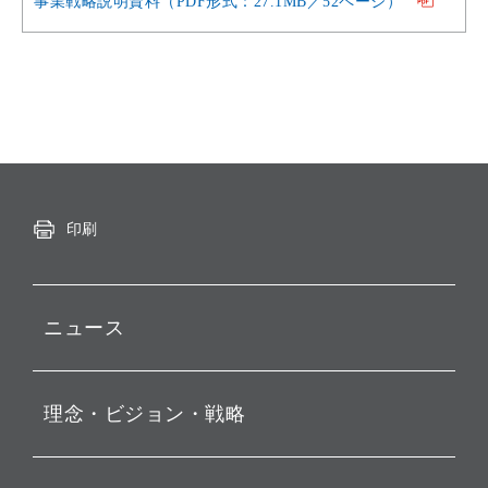
事業戦略説明資料（PDF形式：27.1MB／52ページ）
印刷
ニュース
プレスリリース
理念・ビジョン・戦略
お知らせ
動画配信
孫 正義 グループ代表挨拶