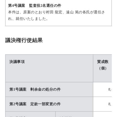
第4号議案 監査役2名選任の件
本件は、原案のとおり村田 龍宏、遠山 篤の各氏が選任さ
れ、就任いたしました。
議決権行使結果
決議事項
賛成数
（個）
第1号議案 剰余金の処分の件
8,66
第2号議案 定款一部変更の件
8,70