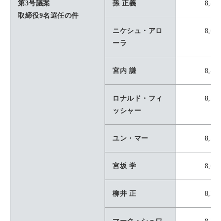
第3号議案
孫 正義
8,47
取締役9名選任の件
ニケシュ・アロ
8,67
ーラ
宮内 謙
8,48
ロナルド・フィ
8,52
ッシャー
ユン・マー
8,53
宮坂 学
8,67
柳井 正
8,35