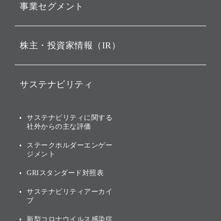
事業セグメント
経営理念
ビジョン
持株会社投資事業
株主・投資家情報（IR）
戦略
ソフトバンク・ビジョン・
ファンド事業
バリュー
IRニュース
ソフトバンク事業
サステナビリティ
ソフトバンクグループの歩
IRカレンダー
み
AIコンピューティング事業
説明会資料・動画
サステナビリティニュース
ブランド名の由来・ロゴ
その他
サステナビリティに関する
業績・財務
トップメッセージ
社外からの主な評価
[AI] What dreams are made
グループ企業一覧
of
アニュアルレポート
サステナビリティの考え方
ステークホルダーエンゲー
ジメント
個人投資家・株主向け情報
環境への取り組み
GRIスタンダード対照表
株式・社債について
社会への取り組み
サステナビリティアーカイ
株主・投資家情報（IR）に
ブ
ガバナンス
関する免責事項
新型コロナウイルス感染症
投資先のサステナビリティ