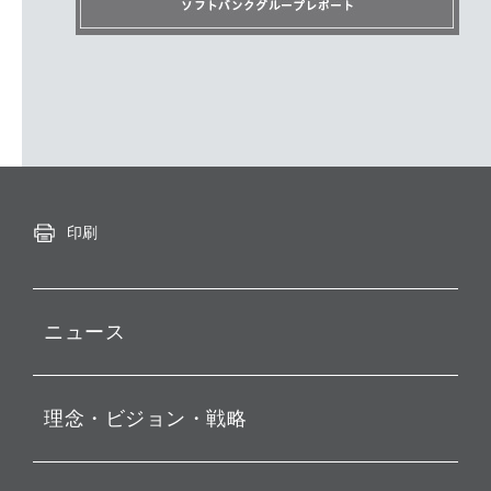
印刷
ニュース
プレスリリース
理念・ビジョン・戦略
お知らせ
動画配信
孫 正義 グループ代表挨拶