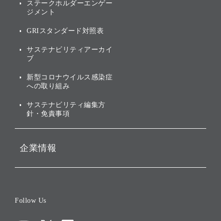
アニュアルレポート
サステナビリティの考え方
ステークホルダーエンゲー
ジメント
個人投資家・株主向け情報
環境への取り組み
GRIスタンダード対照表
株式・社債について
社会への取り組み
サステナビリティアーカイ
株主・投資家情報（IR）に
ブ
ガバナンス
関する免責事項
新型コロナウイルス感染症
投資先のサステナビリティ
への取り組み
ESGデータ集
サステナビリティ編集方
針・免責事項
企業情報
会社概要
役員一覧
Follow Us
コーポレート・ガバナンス