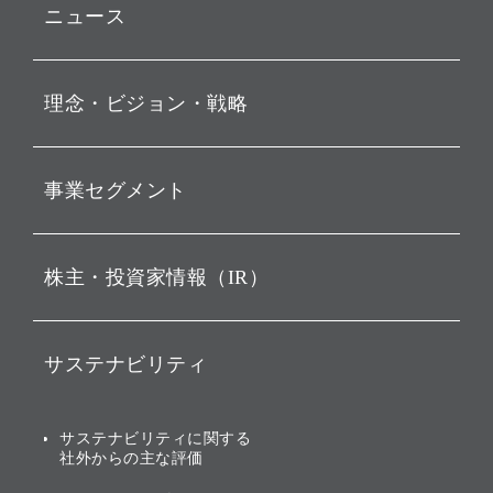
ニュース
プレスリリース
理念・ビジョン・戦略
お知らせ
動画配信
孫 正義 グループ代表挨拶
事業セグメント
経営理念
ビジョン
持株会社投資事業
株主・投資家情報（IR）
戦略
ソフトバンク・ビジョン・
ファンド事業
バリュー
IRニュース
ソフトバンク事業
サステナビリティ
ソフトバンクグループの歩
IRカレンダー
み
AIコンピューティング事業
説明会資料・動画
サステナビリティニュース
ブランド名の由来・ロゴ
その他
サステナビリティに関する
業績・財務
トップメッセージ
社外からの主な評価
[AI] What dreams are made
グループ企業一覧
of