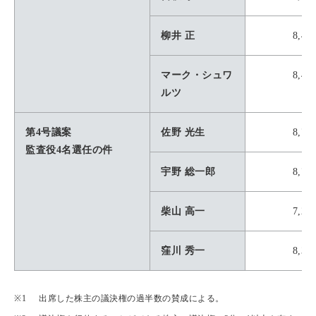
柳井 正
8,40
マーク・シュワ
8,49
ルツ
第4号議案
佐野 光生
8,70
監査役4名選任の件
宇野 総一郎
8,72
柴山 高一
7,23
窪川 秀一
8,32
出席した株主の議決権の過半数の賛成による。