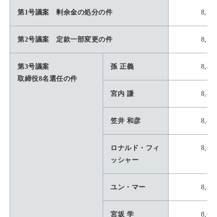
第1号議案 剰余金の処分の件
8,77
第2号議案 定款一部変更の件
8,78
第3号議案
孫 正義
8,49
取締役8名選任の件
宮内 謙
8,45
笠井 和彦
8,46
ロナルド・フィ
8,46
ッシャー
ユン・マー
8,46
宮坂 学
8,61