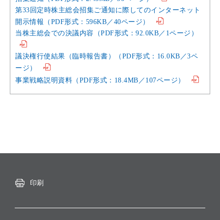
第33回定時株主総会招集ご通知に際してのインターネット
開示情報（PDF形式：596KB／40ページ）
当株主総会での決議内容（PDF形式：92.0KB／1ページ）
議決権行使結果（臨時報告書）（PDF形式：16.0KB／3ペ
ージ）
事業戦略説明資料（PDF形式：18.4MB／107ページ）
印刷